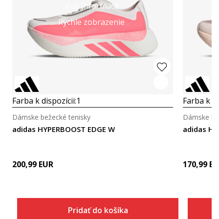
Viac informácií
Rýchle zobrazenie
Farba k dispozícii:
1
Farba k di
Dámske bežecké tenisky
Dámske bež
adidas HYPERBOOST EDGE W
200,99
EUR
170,99
EU
Pridať do košíka