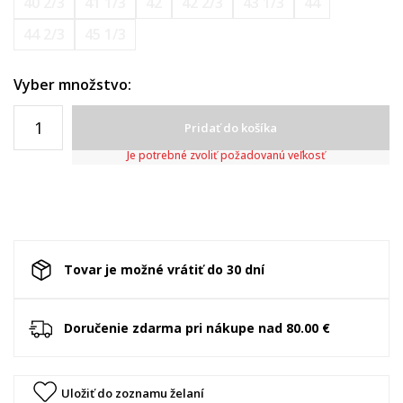
40 2/3
41 1/3
42
42 2/3
43 1/3
44
44 2/3
45 1/3
Vyber množstvo:
Pridať do košíka
Je potrebné zvoliť požadovanú veľkosť
Tovar je možné vrátiť do 30 dní
Doručenie zdarma pri nákupe nad 80.00 €
Uložiť do zoznamu želaní