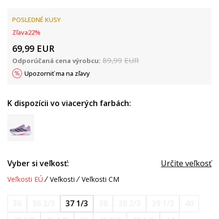
POSLEDNÉ KUSY
Zľava
22
%
69,99
EUR
89,99
EUR
Odporúčaná cena výrobcu:
Upozorniť ma na zľavy
K dispozícii vo viacerých farbách:
Vyber si veľkosť:
Určite veľkosť
Veľkosti EÚ
Veľkosti
Veľkosti CM
36
36 2/3
37 1/3
38
38 2/3
39 1/3
40