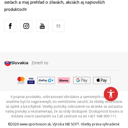
sieťach a maj prehľad o zľavách, akciách aj najnovších
produktoch!
Slovakia
Zmeň to
V popise produktu, zobrazovaní obrázkov a samotných cenách sa
snažíme byť čo najpresnejší, no nemôžeme zaručiť, že všetky informácie
sú úplné a bezchybné. Všetky položky zobrazené na stránke sú súčasťou
našej ponuky a neznamenajú, že sú vždy dostupné. Dostupnosť tovaru si
môžete overiť zavolaním na Call centrum na tel +421 948 909 111.
©2026
www.sportvision.sk
, Výroba
NB SOFT
. Všetky práva vyhradené.