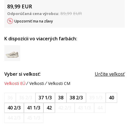
89,99
EUR
89,99
EUR
Odporúčaná cena výrobcu:
Upozorniť ma na zľavy
K dispozícii vo viacerých farbách:
Vyber si veľkosť:
Určite veľkosť
Veľkosti EÚ
Veľkosti
Veľkosti CM
36
36 2/3
37 1/3
38
38 2/3
39 1/3
40
40 2/3
41 1/3
42
42 2/3
43 1/3
44
44 2/3
45 1/3