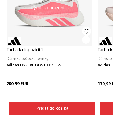
Rýchle zobrazenie
Farba k dispozícii:
1
Farba k di
Dámske bežecké tenisky
Dámske bež
adidas HYPERBOOST EDGE W
200,99
EUR
170,99
EU
Pridať do košíka