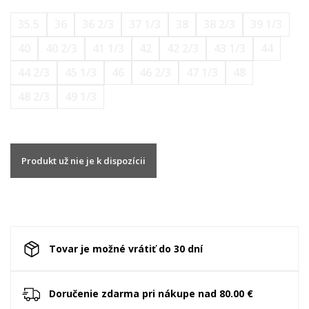
35.5
36
36 2/3
37 1/3
38
38 2/3
39 1/3
40
40 2/3
41 1/3
42
42 2/3
43 1/3
44
44 2/3
45 1/3
46
46 2/3
47 1/3
48
48 2/3
49 1/3
Produkt už nie je k dispozícii
Tovar je možné vrátiť do 30 dní
Doručenie zdarma pri nákupe nad 80.00 €