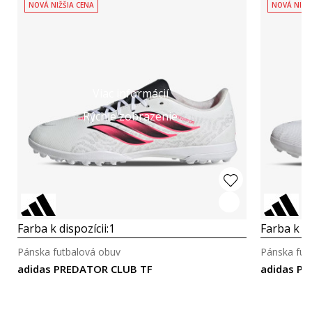
NOVÁ NIŽŠIA CENA
NOVÁ NIŽŠ
Viac informácií
Rýchle zobrazenie
Farba k dispozícii:
1
Farba k di
Pánska futbalová obuv
Pánska fut
adidas PREDATOR CLUB TF
adidas P