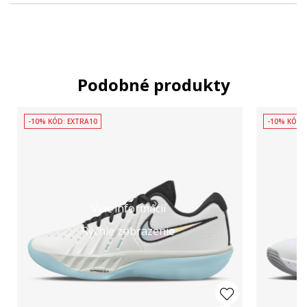
Podobné produkty
-10% KÓD: EXTRA10
-10% KÓD:
Viac informácií
Rýchle zobrazenie