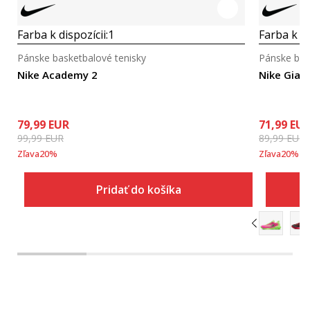
Farba k dispozícii:
1
Farba k di
Pánske basketbalové tenisky
Pánske bas
Nike Academy 2
Nike Gian
79,99
EUR
71,99
EU
99,99
EUR
89,99
EUR
Zľava
20
%
Zľava
20
%
Pridať do košíka