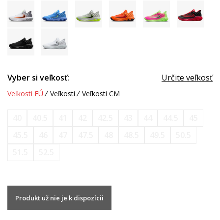
Vyber si veľkosť:
Určite veľkosť
Veľkosti EÚ
Veľkosti
Veľkosti CM
40
40.5
41
42
42.5
43
44
44.5
45
45.5
46
47
47.5
48
48.5
49.5
50.5
51.5
52.5
Produkt už nie je k dispozícii