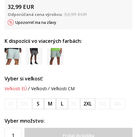
32,99
EUR
32,99
EUR
Odporúčaná cena výrobcu:
Upozorniť ma na zľavy
K dispozícii vo viacerých farbách:
Vyber si veľkosť:
Veľkosti EÚ
Veľkosti
Veľkosti CM
XS
5XL
S
M
L
XL
2XL
3XL
4XL
Vyber množstvo:
Pridať do košíka