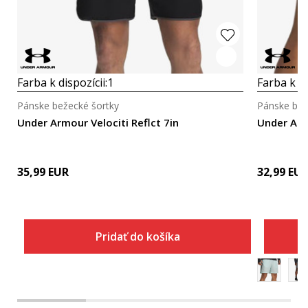
Farba k dispozícii:
1
Farba k di
Pánske bežecké šortky
Pánske bež
Under Armour Velociti Reflct 7in
Under Ar
35,99
EUR
32,99
EU
Pridať do košíka