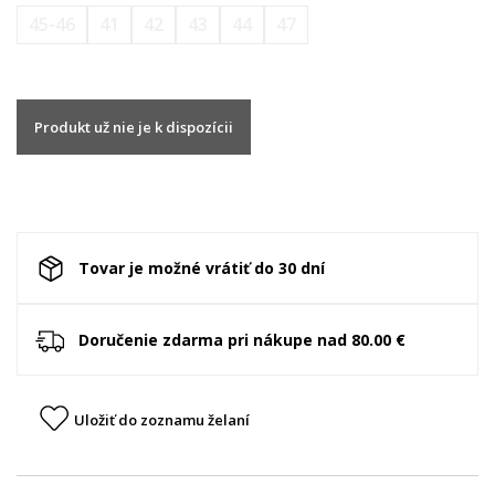
45-46
41
42
43
44
47
Produkt už nie je k dispozícii
Tovar je možné vrátiť do 30 dní
Doručenie zdarma pri nákupe nad 80.00 €
Uložiť do zoznamu želaní