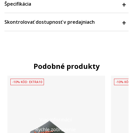
Špecifikácia
Skontrolovať dostupnosť v predajniach
Podobné produkty
-10% KÓD: EXTRA10
-10% KÓD:
Viac informácií
Rýchle zobrazenie