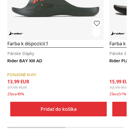
Farba k dispozícii:
1
Farba k di
Pánske šľapky
Pánske šľa
Rider BAY XIII AD
Rider PUM
POSLEDNÉ KUSY
13,99
EUR
15,99
EU
27,95
EUR
32,95
EUR
Zľava
49
%
Zľava
51
%
Pridať do košíka