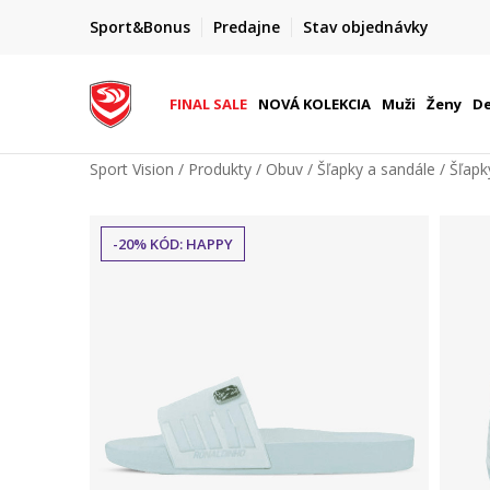
FINAL SALE AŽ -60 %
Sport&Bonus
Predajne
Stav objednávky
do 9. 8.
+ extra zľava 10 % len do 9. 8.
FINAL SALE
NOVÁ KOLEKCIA
Muži
Ženy
De
Sport Vision
Produkty
Obuv
Šľapky a sandále
Šľapk
-20% KÓD: HAPPY