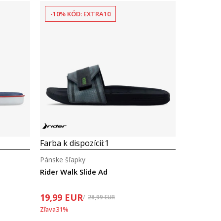
-10% KÓD: EXTRA10
Farba k dispozícii:
1
Pánske šľapky
Rider Walk Slide Ad
19,99
EUR
28,99
EUR
Zľava
31
%