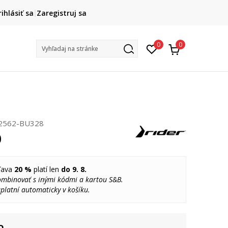
DOPRAVA ZADARMO
rihlásiť sa
Zaregistruj sa
pri objednaní nad 80 €
(neplatí pre Click&Collect)
Na vybr
0
0
Vyhľadaj na stránke
2562-BU328
0
ľava
20 %
platí len
do 9. 8.
ombinovať s inými kódmi a kartou S&B.
platní automaticky v košíku.