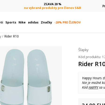
ZĽAVA 20 %
P
na vybrané produkty pre členov S&B
ti
Sports
Nike
adidas
Značky
-20% PRE ČLENOV
y
Rider R10
Šľapky
Kód produktu:
1
Rider R1
Happy Hours z
Nie je možné k
Kód
HAPPY
sa u