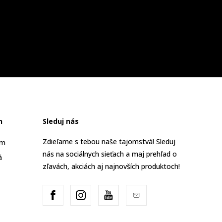
n
Sleduj nás
Zdieľame s tebou naše tajomstvá! Sleduj
am
nás na sociálnych sieťach a maj prehľad o
á
zľavách, akciách aj najnovších produktoch!