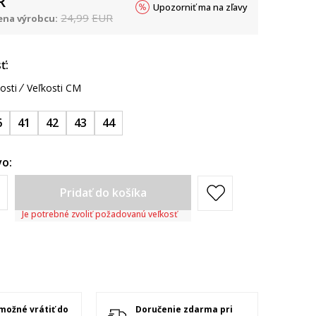
R
Upozorniť ma na zľavy
24,99
EUR
na výrobcu:
ť:
osti
Veľkosti CM
6
41
42
43
44
o:
Pridať do košíka
Je potrebné zvoliť požadovanú veľkosť
 možné vrátiť do
Doručenie zdarma pri