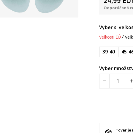
24,99
EU
Odporúčaná ce
Vyber si veľkos
Veľkosti EÚ
Veľk
39-40
45-4
Vyber množstv
Tovar je