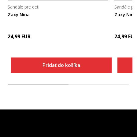
Sandále pre deti
Sandále pre
Zaxy Nina
Zaxy Nina
24,99
EUR
24,99
EU
Pridať do košíka