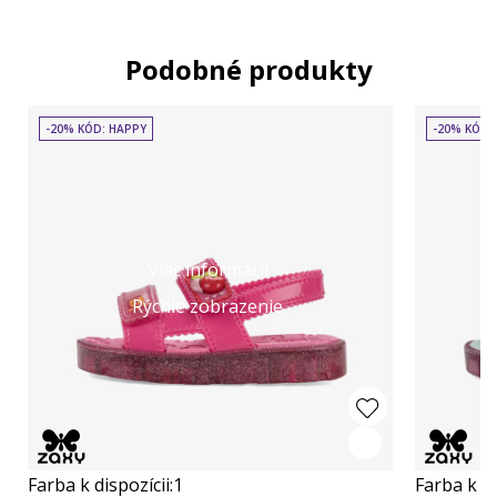
Podobné produkty
-20% KÓD: HAPPY
-20% KÓD:
Viac informácií
Rýchle zobrazenie
Farba k dispozícii:
1
Farba k di