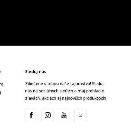
n
Sleduj nás
Zdieľame s tebou naše tajomstvá! Sleduj
am
nás na sociálnych sieťach a maj prehľad o
á
zľavách, akciách aj najnovších produktoch!