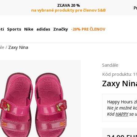
ZĽAVA 20 %
P
na vybrané produkty pre členov S&B
ti
Sports
Nike
adidas
Značky
-20% PRE ČLENOV
le
Zaxy Nina
Sandále
Kód produktu:
1
Zaxy Nin
Happy Hours z
Nie je možné k
Kód
HAPPY
sa u