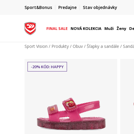
FINAL SALE AŽ -60 %
Sport&Bonus
Predajne
Stav objednávky
do 9. 8.
+ extra zľava 10 % len do 9. 8.
FINAL SALE
NOVÁ KOLEKCIA
Muži
Ženy
De
Sport Vision
Produkty
Obuv
Šľapky a sandále
Sandá
-20% KÓD: HAPPY