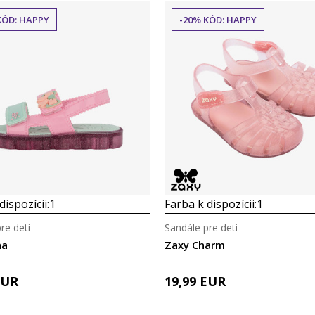
KÓD: HAPPY
-20% KÓD: HAPPY
dispozícii:
1
Farba k dispozícii:
1
re deti
Sandále pre deti
na
Zaxy Charm
EUR
19,99
EUR