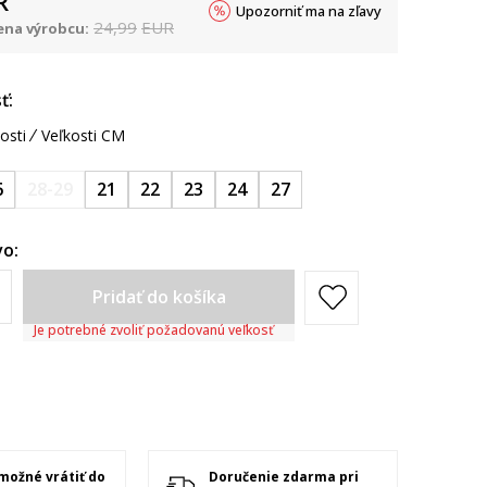
R
Upozorniť ma na zľavy
24,99
EUR
na výrobcu:
ť:
osti
Veľkosti CM
6
28-29
21
22
23
24
27
o:
Pridať do košíka
Je potrebné zvoliť požadovanú veľkosť
 možné vrátiť do
Doručenie zdarma pri