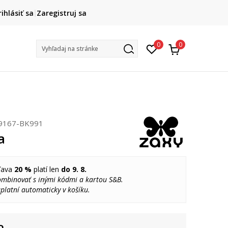
DOPRAVA ZADARMO
rihlásiť sa
Zaregistruj sa
pri objednaní nad 80 €
(neplatí pre Click&Collect)
Na vybr
0
0
Vyhľadaj na stránke
9167-BK991
a
ľava
20 %
platí len
do 9. 8.
ombinovať s inými kódmi a kartou S&B.
platní automaticky v košíku.