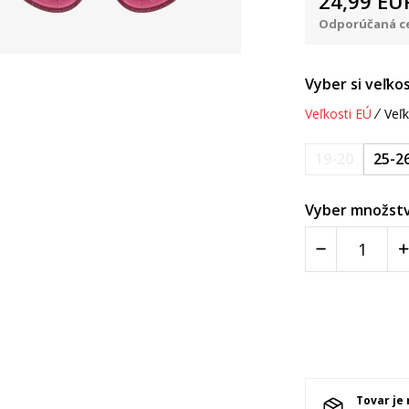
24,99
EU
Odporúčaná ce
Vyber si veľkos
Veľkosti EÚ
Veľk
19-20
25-2
Vyber množstv
Tovar je