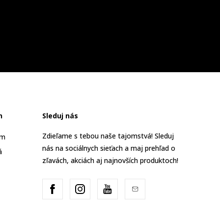
n
Sleduj nás
Zdieľame s tebou naše tajomstvá! Sleduj
am
nás na sociálnych sieťach a maj prehľad o
á
zľavách, akciách aj najnovších produktoch!