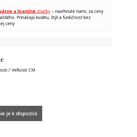
ivátne a licenčné
značky
– navrhnuté nami, za ceny
ždého. Prinášajú kvalitu, štýl a funkčnosť bez
ej ceny
ť:
osti
Veľkosti CM
e je k dispozícii