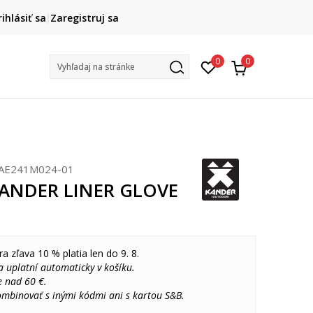
DOPRAVA ZADARMO
rihlásiť sa
Zaregistruj sa
pri objednaní nad 80 €
(neplatí pre Click&Collect)
Na vybr
0
0
Vyhľadaj na stránke
AE241M024-01
KANDER LINER GLOVE
ra zľava 10 % platia len do 9. 8.
 uplatní automaticky v košíku.
e nad 60 €.
ombinovať s inými kódmi ani s kartou S&B.