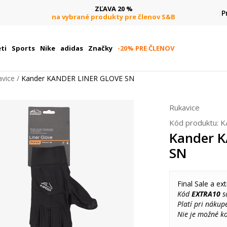
ZĽAVA 20 %
P
na vybrané produkty pre členov S&B
ti
Sports
Nike
adidas
Značky
-20% PRE ČLENOV
avice
Kander KANDER LINER GLOVE SN
Rukavice
Kód produktu:
K
Kander 
SN
Final Sale a ext
Kód
EXTRA10
sa
Platí pri nákup
Nie je možné k