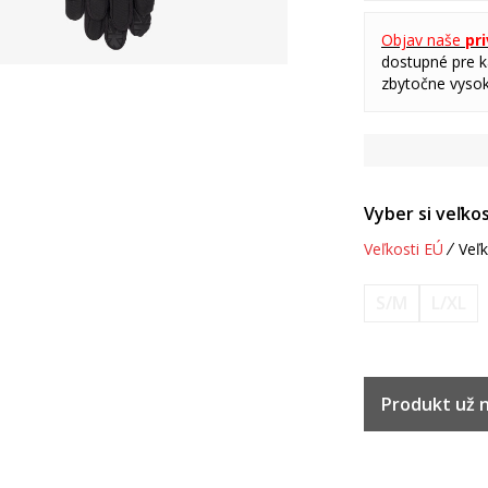
Objav naše
pr
dostupné pre ka
zbytočne vysok
Vyber si veľkos
Veľkosti EÚ
Veľk
S/M
L/XL
Produkt už ni