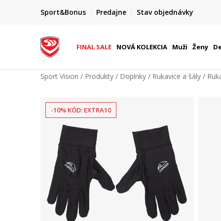
FINAL SALE AŽ -60 %
Sport&Bonus
Predajne
Stav objednávky
do 9. 8.
+ extra zľava 10 % len do 9. 8.
FINAL SALE
NOVÁ KOLEKCIA
Muži
Ženy
De
Sport Vision
Produkty
Doplnky
Rukavice a šály
Ruk
-10% KÓD: EXTRA10