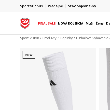
FINAL SALE AŽ -60 %
Sport&Bonus
Predajne
Stav objednávky
do 9. 8.
+ extra zľava 10 % len do 9. 8.
FINAL SALE
NOVÁ KOLEKCIA
Muži
Ženy
De
Sport Vision
Produkty
Doplnky
Futbalové vybavenie
NEW