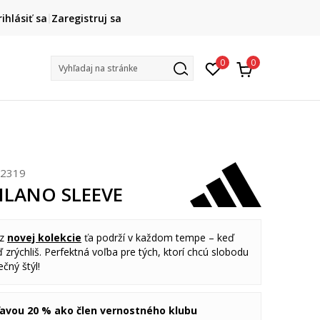
DOPRAVA ZADARMO
rihlásiť sa
Zaregistruj sa
pri objednaní nad 80 €
(neplatí pre Click&Collect)
Na vybr
0
0
Vyhľadaj na stránke
Z2319
MILANO SLEEVE
 z
novej kolekcie
ťa podrží v každom tempe – keď
 zrýchliš. Perfektná voľba pre tých, ktorí chcú slobodu
čný štýl!
ľavou 20 % ako člen vernostného klubu