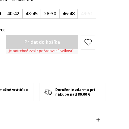
0
40-42
43-45
28-30
46-48
49-51
o:
Pridať do košíka
Je potrebné zvoliť požadovanú veľkosť
 možné vrátiť do
Doručenie zdarma pri
nákupe nad 80.00 €