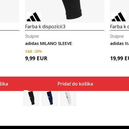
Farba k dispozícii:
3
Farba k d
Štulpne
Štulpne
adidas MILANO SLEEVE
adidas It
S&B -20%
9,99
EUR
19,99
E
šíka
Pridať do košíka