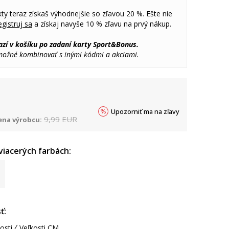
ty teraz získaš výhodnejšie so zľavou 20 %. Ešte nie
gistruj sa
a získaj navyše 10 % zľavu na prvý nákup.
azí v košíku po zadaní karty Sport&Bonus.
 možné kombinovať s inými kódmi a akciami.
Upozorniť ma na zľavy
9,99
EUR
na výrobcu:
 viacerých farbách:
ť:
osti
Veľkosti CM