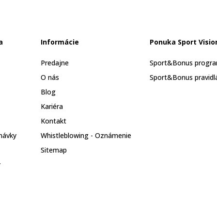
a
Informácie
Ponuka Sport Visio
Predajne
Sport&Bonus progr
O nás
Sport&Bonus pravidl
Blog
Kariéra
Kontakt
návky
Whistleblowing - Oznámenie
Sitemap
y