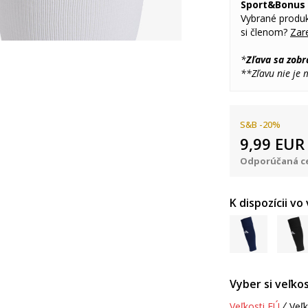
Sport&Bonus
Vybrané produk
si členom?
Zare
*
Zľava sa zobr
**Zľavu nie je
S&B -20%
9,99
EUR
Odporúčaná ce
K dispozícii vo
Vyber si veľkos
Veľkosti EÚ
Veľk