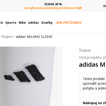
ZĽAVA 20 %
P
na vybrané produkty pre členov S&B
ti
Sports
Nike
adidas
Značky
-20% PRE ČLENOV
Štulpne
adidas MILANO SLEEVE
Štulpne
Kód produktu:
J
adidas 
Tento produkt
spomalíš aj keď
pohybu a jedine
Nakupuj so z