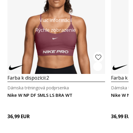
Viac informácií
Rýchle zobrazenie
Farba k dispozícii:
2
Farba k di
Dámska tréningová podprsenka
Dámska tré
Nike W NP DF SMLS LS BRA WT
Nike W NP
36,99
EUR
36,99
EU