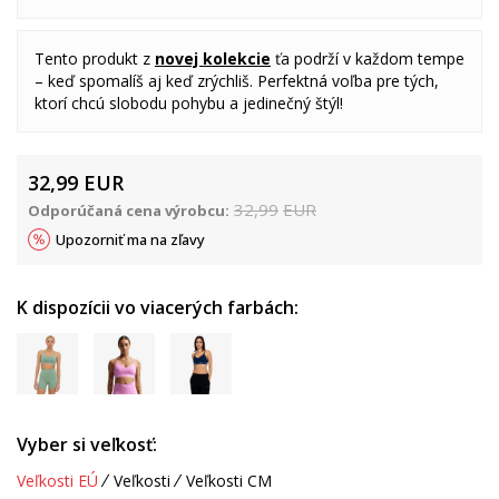
Tento produkt z
novej kolekcie
ťa podrží v každom tempe
– keď spomalíš aj keď zrýchliš. Perfektná voľba pre tých,
ktorí chcú slobodu pohybu a jedinečný štýl!
32,99
EUR
32,99
EUR
Odporúčaná cena výrobcu:
Upozorniť ma na zľavy
K dispozícii vo viacerých farbách:
Vyber si veľkosť:
Veľkosti EÚ
Veľkosti
Veľkosti CM