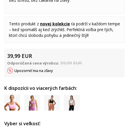
Bez stresu, bez čakania na zľavy.
Tento produkt z
novej kolekcie
ťa podrží v každom tempe
– keď spomalíš aj keď zrýchliš. Perfektná voľba pre tých,
ktorí chcú slobodu pohybu a jedinečný štýl!
39,99
EUR
39,99
EUR
Odporúčaná cena výrobcu:
Upozorniť ma na zľavy
K dispozícii vo viacerých farbách:
Vyber si veľkosť: