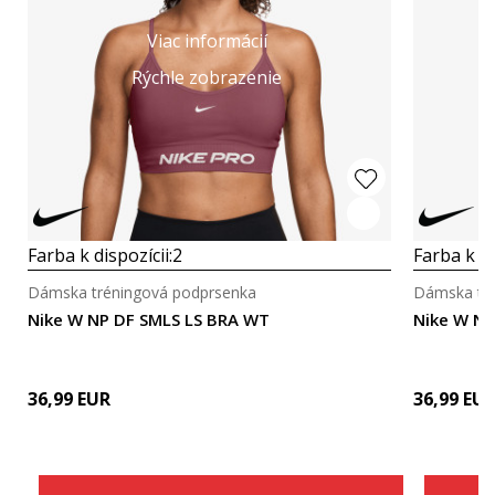
Viac informácií
Rýchle zobrazenie
Farba k dispozícii:
2
Farba k di
Dámska tréningová podprsenka
Dámska tré
Nike W NP DF SMLS LS BRA WT
Nike W NP
36,99
EUR
36,99
EU