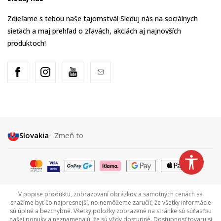
Zdieľame s tebou naše tajomstvá! Sleduj nás na sociálnych
sieťach a maj prehľad o zľavách, akciách aj najnovších
produktoch!
Slovakia
Zmeň to
V popise produktu, zobrazovaní obrázkov a samotných cenách sa
snažíme byť čo najpresnejší, no nemôžeme zaručiť, že všetky informácie
sú úplné a bezchybné. Všetky položky zobrazené na stránke sú súčasťou
našej ponuky a neznamenajú, že sú vždy dostupné. Dostupnosť tovaru si