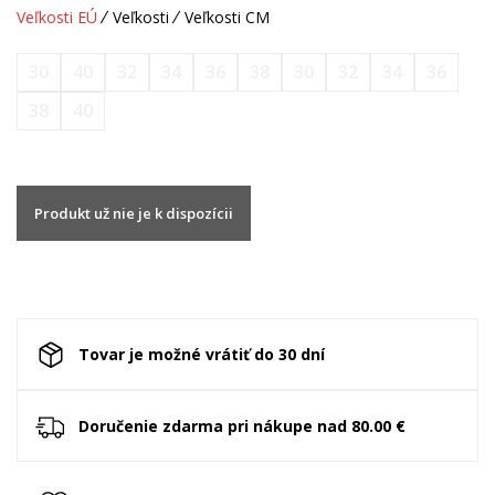
Veľkosti EÚ
Veľkosti
Veľkosti CM
30
40
32
34
36
38
30
32
34
36
38
40
Produkt už nie je k dispozícii
Tovar je možné vrátiť do 30 dní
Doručenie zdarma pri nákupe nad 80.00 €