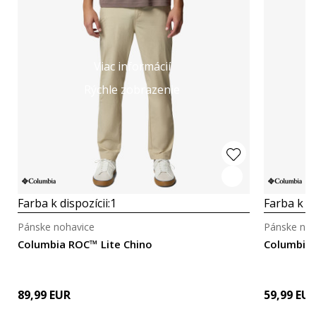
Viac informácií
Rýchle zobrazenie
Farba k dispozícii:
1
Farba k di
Pánske nohavice
Pánske noh
Columbia ROC™ Lite Chino
Columbia 
89,99
EUR
59,99
EU