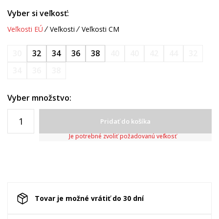
Vyber si veľkosť:
Veľkosti EÚ
Veľkosti
Veľkosti CM
30
32
34
36
38
40
40
42
44
32
34
36
38
Vyber množstvo:
Pridať do košíka
Je potrebné zvoliť požadovanú veľkosť
Tovar je možné vrátiť do 30 dní