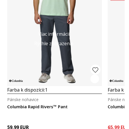
Viac informácií
Rýchle zobrazenie
Farba k dispozícii:
1
Farba k di
Pánske nohavice
Pánske noh
Columbia Rapid Rivers™ Pant
Columbia 
59,99
EUR
65,99
EU