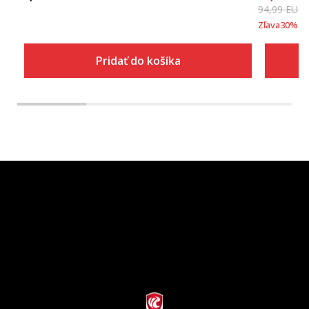
94,99
EUR
Zľava
30
%
Pridať do košíka