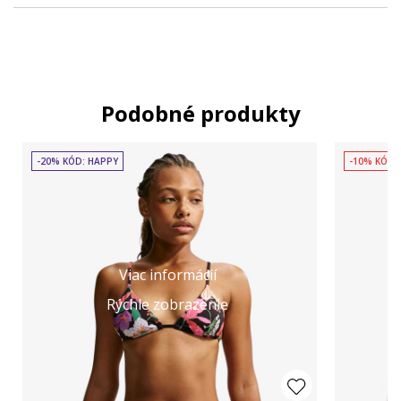
Podobné produkty
-20% KÓD: HAPPY
-10% KÓD:
Viac informácií
Rýchle zobrazenie