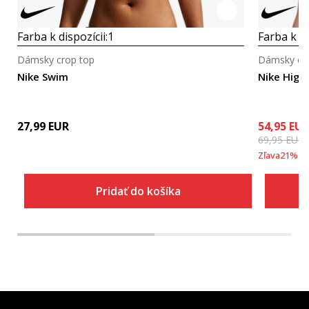
Farba k dispozícii:
1
Farba k di
Dámsky crop top
Dámsky cr
Nike Swim
Nike High 
27,99
EUR
54,95
EU
69,95
EUR
Zľava
21
%
Pridať do košíka