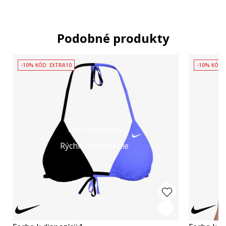
Podobné produkty
-10% KÓD: EXTRA10
-10% KÓD:
Viac informácií
Rýchle zobrazenie