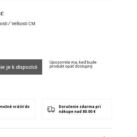
ť:
osti
Veľkosti CM
Upozornite ma, keď bude
produkt opäť dostupný
e je k dispozícii
 možné vrátiť do
Doručenie zdarma pri
nákupe nad 80.00 €