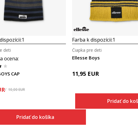
dispozícii:
1
Farba k dispozícii:
1
e deti
Čiapka pre deti
Ellesse Boys
a ocena
:
11,95
EUR
 BOYS CAP
UR
10,00
EUR
Pridať do koš
Pridať do košíka