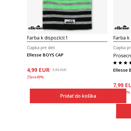
Farba k dispozícii:
1
Farba k 
Čiapka pre deti
Čiapka pr
Ellesse BOYS CAP
Prosecn
4,99
EUR
Ellesse
9,95
EUR
Zľava
49
%
7,99
E
Zľava
20
%
Pridať do košíka