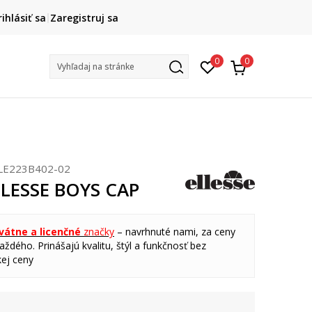
DOPRAVA ZADARMO
rihlásiť sa
Zaregistruj sa
pri objednaní nad 80 €
(neplatí pre Click&Collect)
Na vybr
0
0
Vyhľadaj na stránke
LE223B402-02
ELLESSE BOYS CAP
ivátne a licenčné
značky
– navrhnuté nami, za ceny
ždého. Prinášajú kvalitu, štýl a funkčnosť bez
ej ceny