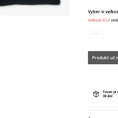
Vyber si veľkos
Veľkosti EÚ
Veľk
Univ.
Produkt už ni
Tovar je
30 dní