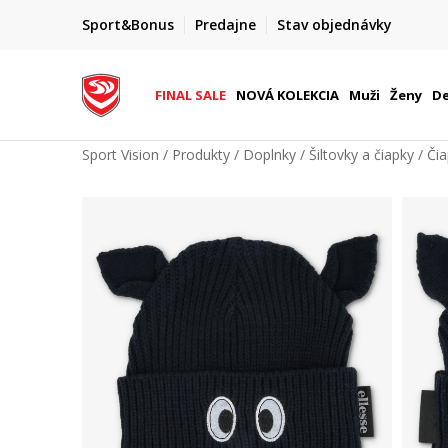
FINAL SALE AŽ -60 %
Sport&Bonus
Predajne
Stav objednávky
do 9. 8.
+ extra zľava 10 % len do 9. 8.
FINAL SALE
NOVÁ KOLEKCIA
Muži
Ženy
De
Sport Vision
Produkty
Doplnky
Šiltovky a čiapky
Či