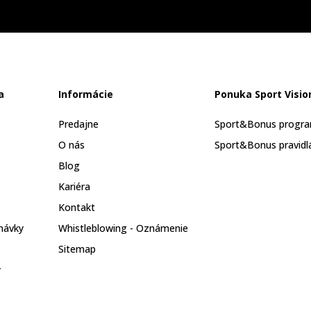
a
Informácie
Ponuka Sport Visio
Predajne
Sport&Bonus progr
O nás
Sport&Bonus pravidl
Blog
Kariéra
Kontakt
návky
Whistleblowing - Oznámenie
Sitemap
y