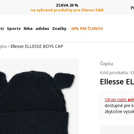
ZĽAVA 20 %
P
na vybrané produkty pre členov S&B
ti
Sports
Nike
adidas
Značky
-20% PRE ČLENOV
apka
Ellesse ELLESSE BOYS CAP
Čiapka
Kód produktu:
E
Ellesse 
Objav naše
pr
dostupné pre ka
zbytočne vysok