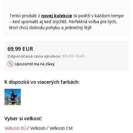
Tento produkt z
novej kolekcie
ťa podrží v každom tempe
– keď spomalíš aj keď zrýchliš. Perfektná voľba pre tých,
ktorí chcú slobodu pohybu a jedinečný štýl!
69,99
EUR
69,99
EUR
Odporúčaná cena výrobcu:
Upozorniť ma na zľavy
K dispozícii vo viacerých farbách:
Vyber si veľkosť:
Veľkosti EÚ
Veľkosti
Veľkosti CM