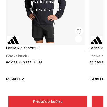
Viac informácií
Rýchle zobrazenie
Farba k dispozícii:
2
Farba k di
Pánska bunda
Pánska bu
adidas Run Ess JKT M
adidas ad
65,99
EUR
69,99
EU
Pridať do košíka