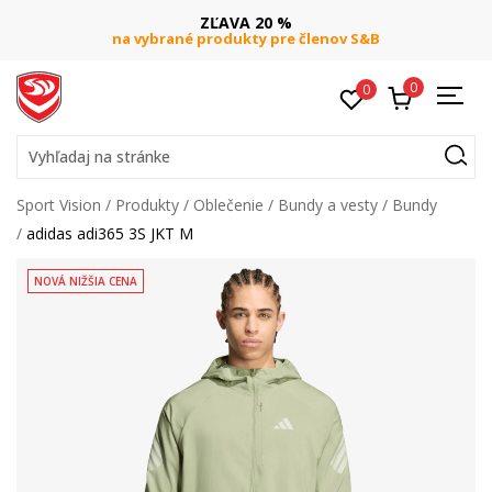
ZĽAVA 20 %
na vybrané produkty pre členov S&B
0
0
Vyhľadaj na stránke
Sport Vision
Produkty
Oblečenie
Bundy a vesty
Bundy
adidas adi365 3S JKT M
NOVÁ NIŽŠIA CENA