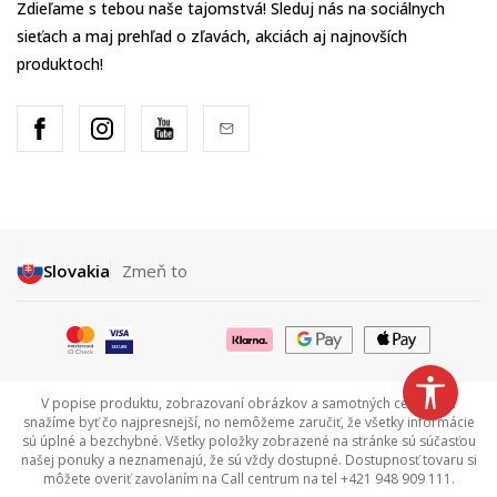
Zdieľame s tebou naše tajomstvá! Sleduj nás na sociálnych
sieťach a maj prehľad o zľavách, akciách aj najnovších
produktoch!
Slovakia
Zmeň to
V popise produktu, zobrazovaní obrázkov a samotných cenách sa
snažíme byť čo najpresnejší, no nemôžeme zaručiť, že všetky informácie
sú úplné a bezchybné. Všetky položky zobrazené na stránke sú súčasťou
našej ponuky a neznamenajú, že sú vždy dostupné. Dostupnosť tovaru si
môžete overiť zavolaním na Call centrum na tel +421 948 909 111.