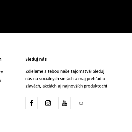
n
Sleduj nás
Zdieľame s tebou naše tajomstvá! Sleduj
am
nás na sociálnych sieťach a maj prehľad o
á
zľavách, akciách aj najnovších produktoch!