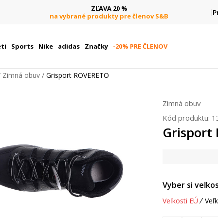
ZĽAVA 20 %
P
na vybrané produkty pre členov S&B
ti
Sports
Nike
adidas
Značky
-20% PRE ČLENOV
Zimná obuv
Grisport ROVERETO
Zimná obuv
Kód produktu:
1
Grispor
Vyber si veľkos
Veľkosti EÚ
Veľk