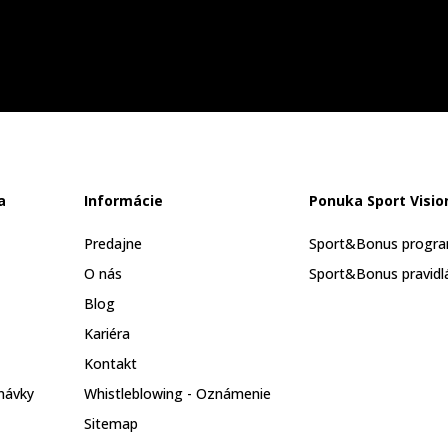
a
Informácie
Ponuka Sport Visio
Predajne
Sport&Bonus progr
O nás
Sport&Bonus pravidl
Blog
Kariéra
Kontakt
návky
Whistleblowing - Oznámenie
Sitemap