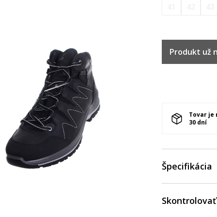
41
42
43
Produkt už ni
Tovar je
30 dní
Špecifikácia
Skontrolovať