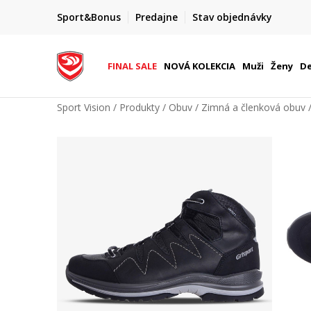
FINAL SALE AŽ -60 %
Sport&Bonus
Predajne
Stav objednávky
do 9. 8.
+ extra zľava 10 % len do 9. 8.
FINAL SALE
NOVÁ KOLEKCIA
Muži
Ženy
De
Sport Vision
Produkty
Obuv
Zimná a členková obuv