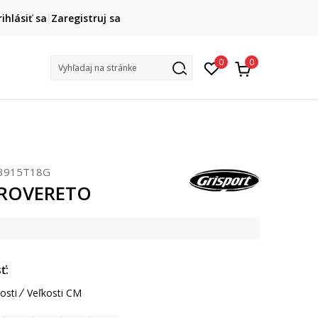
DOPRAVA ZADARMO
rihlásiť sa
Zaregistruj sa
pri objednaní nad 80 €
(neplatí pre Click&Collect)
Na vybr
0
0
Vyhľadaj na stránke
3915T18G
t ROVERETO
ť:
osti
Veľkosti CM