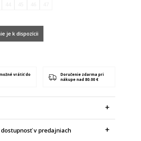
44
45
46
47
e je k dispozícii
 možné vrátiť do
Doručenie zdarma pri
nákupe nad 80.00 €
 dostupnosť v predajniach