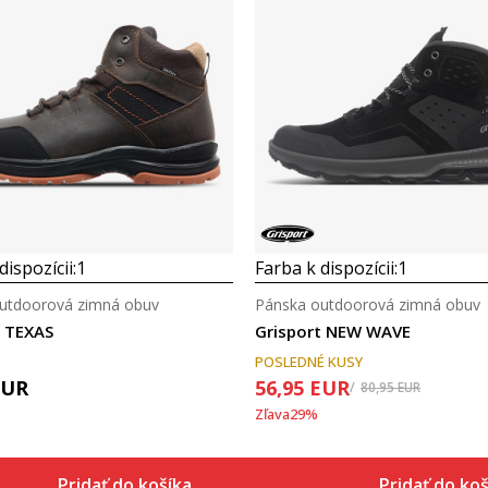
dispozícii:
1
Farba k dispozícii:
1
utdoorová zimná obuv
Pánska outdoorová zimná obuv
t TEXAS
Grisport NEW WAVE
POSLEDNÉ KUSY
EUR
56,95
EUR
80,95
EUR
Zľava
29
%
Pridať do košíka
Pridať do koš