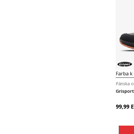
Farba k 
Pánska o
Grispor
99,99