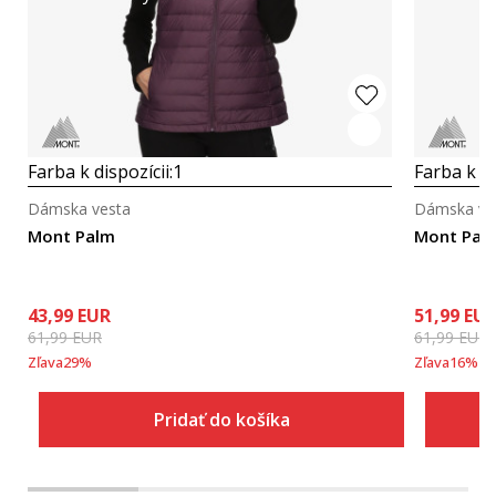
Farba k dispozícii:
1
Farba k di
Dámska vesta
Dámska ve
Mont Palm
Mont Pal
43,99
EUR
51,99
EU
61,99
EUR
61,99
EUR
Zľava
29
%
Zľava
16
%
Pridať do košíka