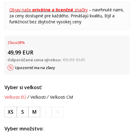
Objav naše
privátne a licenčné
značky
– navrhnuté nami,
za ceny dostupné pre každého. Prinášajú kvalitu, štýl a
funkčnosť bez zbytočne vysokej ceny
Zľava
28
%
49,99
EUR
69,99
EUR
Odporúčaná cena výrobcu:
Upozorniť ma na zľavy
Vyber si veľkosť:
Veľkosti EÚ
Veľkosti
Veľkosti CM
XS
S
M
L
XL
Vyber množstvo: