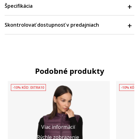
Špecifikácia
Skontrolovať dostupnosť v predajniach
Podobné produkty
-10% KÓD: EXTRA10
-10% KÓD:
Viac informácií
Rýchle zobrazenie