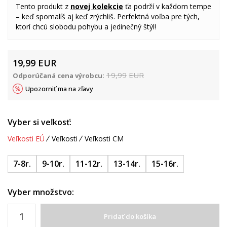
Tento produkt z
novej kolekcie
ťa podrží v každom tempe
– keď spomalíš aj keď zrýchliš. Perfektná voľba pre tých,
ktorí chcú slobodu pohybu a jedinečný štýl!
19,99
EUR
19,99
EUR
Odporúčaná cena výrobcu:
Upozorniť ma na zľavy
Vyber si veľkosť:
Veľkosti EÚ
Veľkosti
Veľkosti CM
7-8r.
9-10r.
11-12r.
13-14r.
15-16r.
Vyber množstvo:
Pridať do košíka