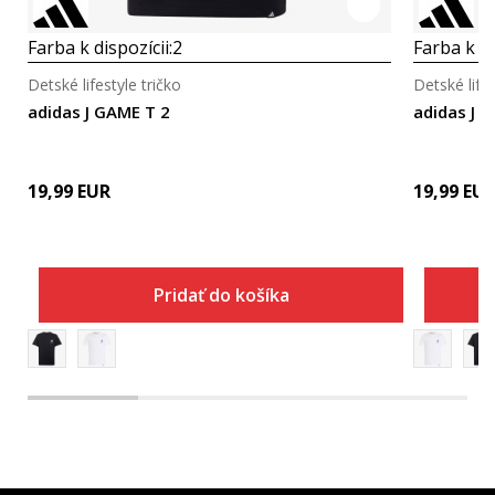
Farba k dispozícii:
2
Farba k di
Detské lifestyle tričko
Detské lifes
adidas J GAME T 2
adidas J 
19,99
EUR
19,99
EU
Pridať do košíka