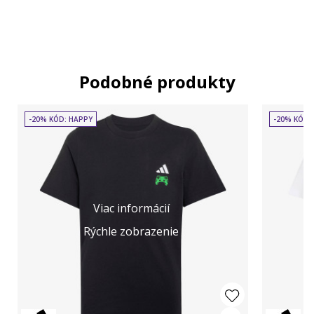
Podobné produkty
-20% KÓD: HAPPY
-20% KÓD:
Viac informácií
Rýchle zobrazenie