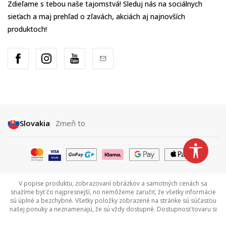
Zdieľame s tebou naše tajomstvá! Sleduj nás na sociálnych
sieťach a maj prehľad o zľavách, akciách aj najnovších
produktoch!
Slovakia
Zmeň to
V popise produktu, zobrazovaní obrázkov a samotných cenách sa
snažíme byť čo najpresnejší, no nemôžeme zaručiť, že všetky informácie
sú úplné a bezchybné. Všetky položky zobrazené na stránke sú súčasťou
našej ponuky a neznamenajú, že sú vždy dostupné. Dostupnosť tovaru si
môžete overiť zavolaním na Call centrum na tel +421 948 909 111.