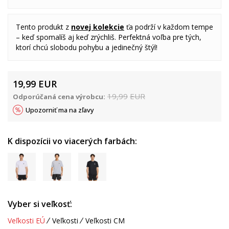
Tento produkt z
novej kolekcie
ťa podrží v každom tempe
– keď spomalíš aj keď zrýchliš. Perfektná voľba pre tých,
ktorí chcú slobodu pohybu a jedinečný štýl!
19,99
EUR
19,99
EUR
Odporúčaná cena výrobcu:
Upozorniť ma na zľavy
K dispozícii vo viacerých farbách:
Vyber si veľkosť:
Veľkosti EÚ
Veľkosti
Veľkosti CM