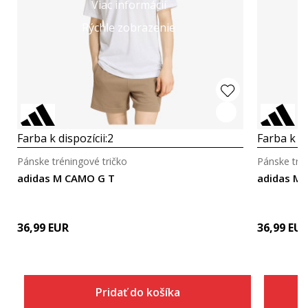
Viac informácií
Rýchle zobrazenie
Farba k dispozícii:
2
Farba k di
Pánske tréningové tričko
Pánske trén
adidas M CAMO G T
adidas M
36,99
EUR
36,99
EU
Pridať do košíka