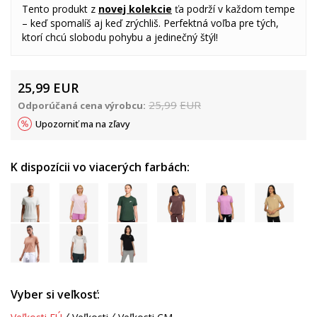
Tento produkt z
novej kolekcie
ťa podrží v každom tempe
– keď spomalíš aj keď zrýchliš. Perfektná voľba pre tých,
ktorí chcú slobodu pohybu a jedinečný štýl!
25,99
EUR
25,99
EUR
Odporúčaná cena výrobcu:
Upozorniť ma na zľavy
K dispozícii vo viacerých farbách:
Vyber si veľkosť: