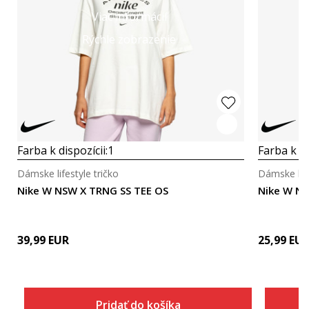
Viac informácií
Rýchle zobrazenie
Farba k dispozícii:
1
Farba k di
Dámske lifestyle tričko
Dámske life
Nike W NSW X TRNG SS TEE OS
Nike W NS
39,99
EUR
25,99
EU
Pridať do košíka