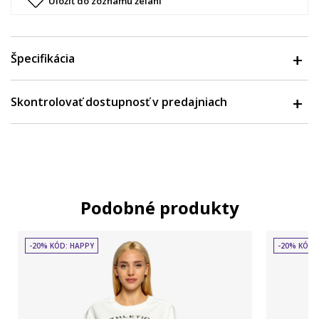
Uložiť do zoznamu želaní
Špecifikácia
Skontrolovať dostupnosť v predajniach
Podobné produkty
-20% KÓD: HAPPY
-20% KÓD: