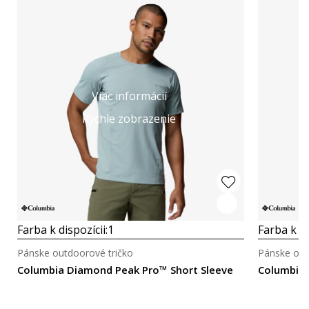
Viac informácií
Rýchle zobrazenie
Farba k dispozícii:
1
Farba k di
Pánske outdoorové tričko
Pánske out
Columbia Diamond Peak Pro™ Short Sleeve
Columbia 