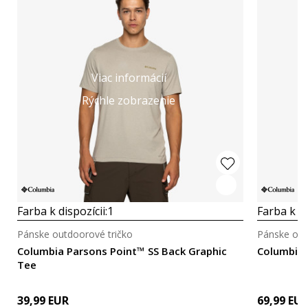
Viac informácií
Rýchle zobrazenie
Farba k dispozícii:
1
Farba k di
Pánske outdoorové tričko
Pánske out
Columbia Parsons Point™ SS Back Graphic
Columbia 
Tee
39,99
EUR
69,99
EU