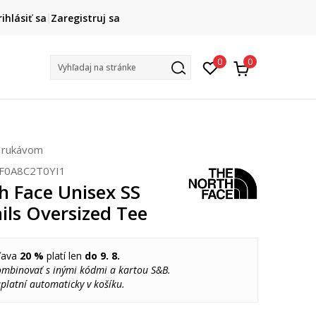
DOPRAVA ZADARMO
rihlásiť sa
Zaregistruj sa
pri objednaní nad 80 €
(neplatí pre Click&Collect)
Na vybr
0
0
Vyhľadaj na stránke
e
m rukávom
F0A8C2T0YI1
h Face Unisex SS
ils Oversized Tee
ľava
20 %
platí len
do 9. 8.
ombinovať s inými kódmi a kartou S&B.
platní automaticky v košíku.