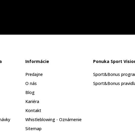
a
Informácie
Ponuka Sport Visio
Predajne
Sport&Bonus progr
O nás
Sport&Bonus pravidl
Blog
Kariéra
Kontakt
návky
Whistleblowing - Oznámenie
Sitemap