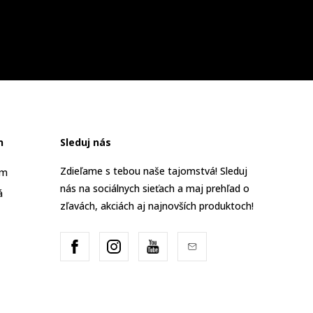
n
Sleduj nás
Zdieľame s tebou naše tajomstvá! Sleduj
am
nás na sociálnych sieťach a maj prehľad o
á
zľavách, akciách aj najnovších produktoch!