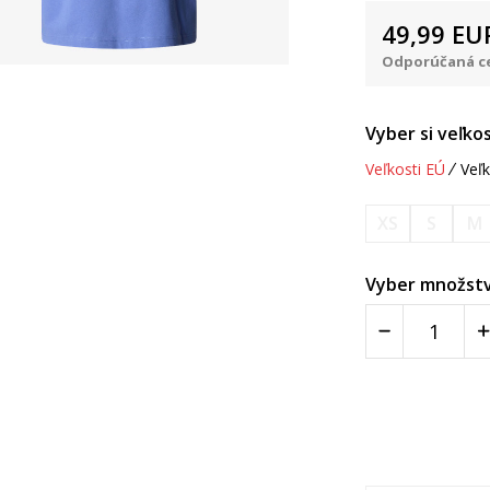
49,99
EU
Odporúčaná ce
Vyber si veľkos
Veľkosti EÚ
Veľk
XS
S
M
Vyber množstv