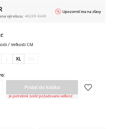
R
Upozorniť ma na zľavy
49,99
EUR
na výrobcu:
ť:
osti
Veľkosti CM
L
XL
2XL
o:
Pridať do košíka
Je potrebné zvoliť požadovanú veľkosť