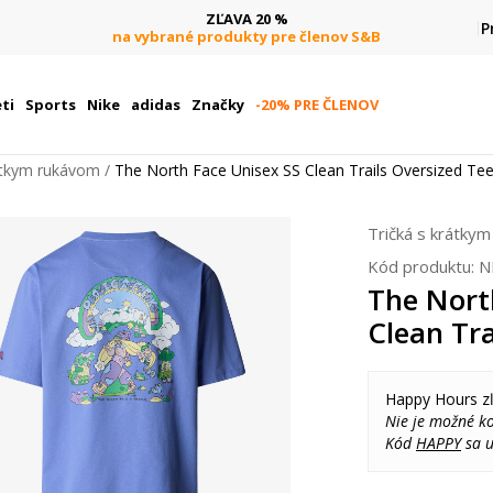
ZĽAVA 20 %
P
na vybrané produkty pre členov S&B
ti
Sports
Nike
adidas
Značky
-20% PRE ČLENOV
rátkym rukávom
The North Face Unisex SS Clean Trails Oversized Te
Tričká s krátky
Kód produktu:
N
The Nort
Clean Tra
Happy Hours z
Nie je možné k
Kód
HAPPY
sa u