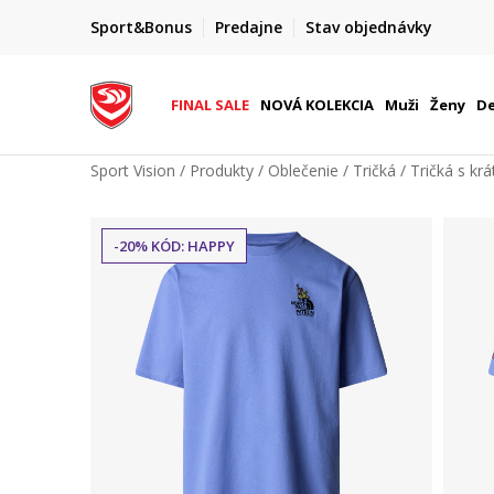
FINAL SALE AŽ -60 %
Sport&Bonus
Predajne
Stav objednávky
do 9. 8.
+ extra zľava 10 % len do 9. 8.
FINAL SALE
NOVÁ KOLEKCIA
Muži
Ženy
De
Sport Vision
Produkty
Oblečenie
Tričká
Tričká s k
-20% KÓD: HAPPY