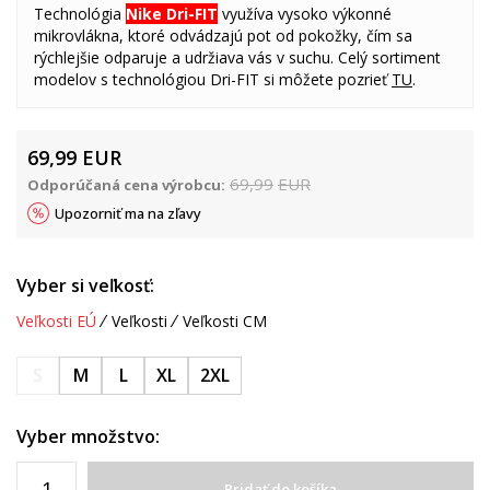
Technológia
Nike Dri-FIT
využíva vysoko výkonné
mikrovlákna, ktoré odvádzajú pot od pokožky, čím sa
rýchlejšie odparuje a udržiava vás v suchu. Celý sortiment
modelov s technológiou Dri-FIT si môžete pozrieť
TU
.
69,99
EUR
69,99
EUR
Odporúčaná cena výrobcu:
Upozorniť ma na zľavy
Vyber si veľkosť:
Veľkosti EÚ
Veľkosti
Veľkosti CM
S
M
L
XL
2XL
Vyber množstvo:
Pridať do košíka