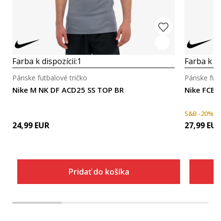
Farba k dispozícii:
1
Farba k di
Pánske futbalové tričko
Pánske futb
Nike M NK DF ACD25 SS TOP BR
Nike FCB
S&B -20%
24,99
EUR
27,99
EU
Pridať do košíka