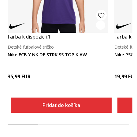
Farba k dispozícii:
1
Farba k di
Detské futbalové tričko
Detské futb
Nike FCB Y NK DF STRK SS TOP K AW
Nike PSG 
35,99
EUR
19,99
EU
Pridať do košíka