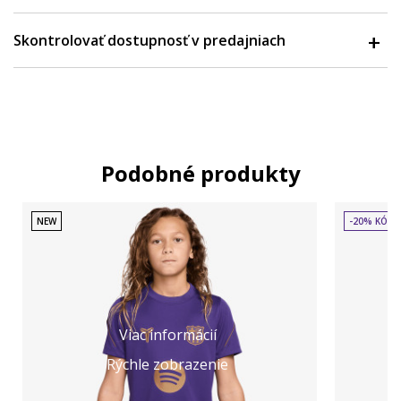
Skontrolovať dostupnosť v predajniach
Podobné produkty
NEW
-20% KÓD:
Viac informácií
Rýchle zobrazenie