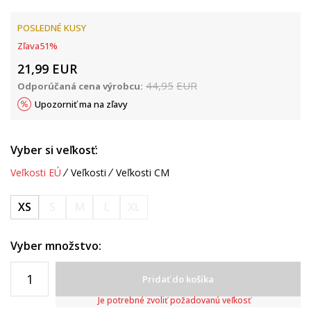
POSLEDNÉ KUSY
Zľava
51
%
21,99
EUR
44,95
EUR
Odporúčaná cena výrobcu:
Upozorniť ma na zľavy
Vyber si veľkosť:
Veľkosti EÚ
Veľkosti
Veľkosti CM
XS
S
M
L
XL
Vyber množstvo:
Pridať do košíka
Je potrebné zvoliť požadovanú veľkosť