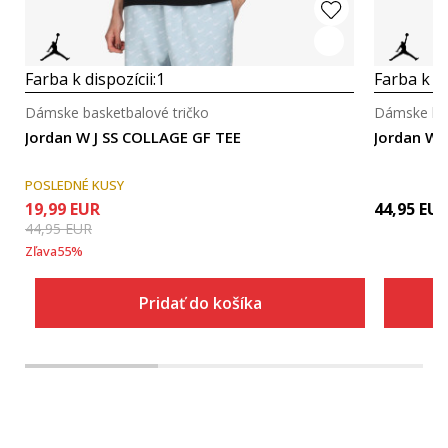
Farba k dispozícii:
1
Farba k di
Dámske basketbalové tričko
Dámske bas
Jordan W J SS COLLAGE GF TEE
Jordan W 
POSLEDNÉ KUSY
19,99
EUR
44,95
EU
44,95
EUR
Zľava
55
%
Pridať do košíka