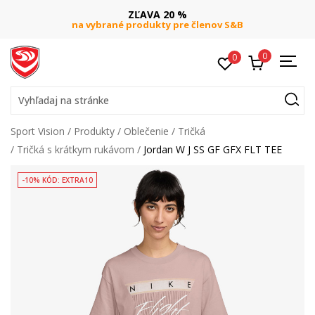
ZĽAVA 20 %
na vybrané produkty pre členov S&B
0
0
Vyhľadaj na stránke
Sport Vision
Produkty
Oblečenie
Tričká
Tričká s krátkym rukávom
Jordan W J SS GF GFX FLT TEE
-10% KÓD: EXTRA10