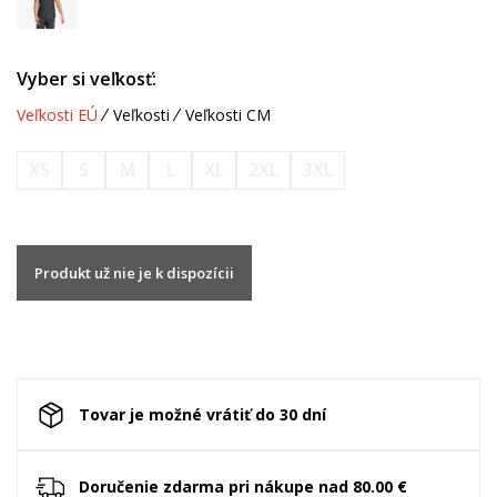
Vyber si veľkosť:
Veľkosti EÚ
Veľkosti
Veľkosti CM
XS
S
M
L
XL
2XL
3XL
Produkt už nie je k dispozícii
Tovar je možné vrátiť do 30 dní
Doručenie zdarma pri nákupe nad 80.00 €