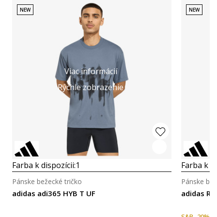
NEW
NEW
Viac informácií
Rýchle zobrazenie
Farba k dispozícii:
1
Farba k di
Pánske bežecké tričko
Pánske bež
adidas adi365 HYB T UF
adidas Ru
S&B -20%