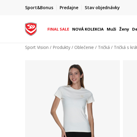
FINAL SALE AŽ -60 %
Sport&Bonus
Predajne
Stav objednávky
do 9. 8.
+ extra zľava 10 % len do 9. 8.
FINAL SALE
NOVÁ KOLEKCIA
Muži
Ženy
De
Sport Vision
Produkty
Oblečenie
Tričká
Tričká s k