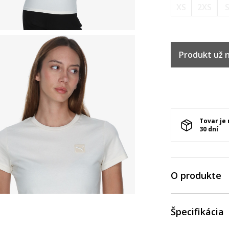
XS
2XS
Produkt už ni
Tovar je
30 dní
O produkte
Špecifikácia