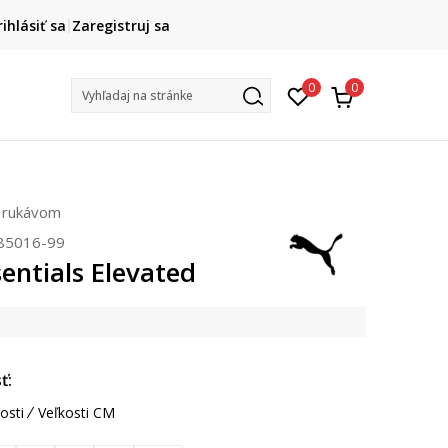
DOPRAVA ZADARMO
rihlásiť sa
Zaregistruj sa
pri objednaní nad 80 €
(neplatí pre Click&Collect)
Na vybr
0
0
Vyhľadaj na stránke
m rukávom
85016-99
entials Elevated
ť:
osti
Veľkosti CM