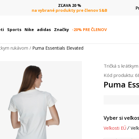
ZĽAVA 20 %
P
na vybrané produkty pre členov S&B
ti
Sports
Nike
adidas
Značky
-20% PRE ČLENOV
rátkym rukávom
Puma Essentials Elevated
Tričká s krátky
Kód produktu:
6
Puma Ess
Vyber si veľkos
Veľkosti EÚ
Veľk