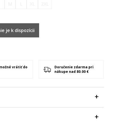
S
M
L
XL
2XL
e je k dispozícii
 možné vrátiť do
Doručenie zdarma pri
nákupe nad 80.00 €