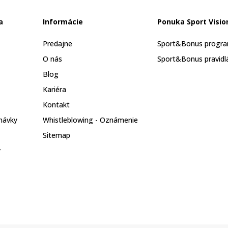
a
Informácie
Ponuka Sport Visio
Predajne
Sport&Bonus progr
O nás
Sport&Bonus pravidl
Blog
Kariéra
Kontakt
návky
Whistleblowing - Oznámenie
Sitemap
y