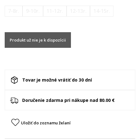
7-8r.
9-10r.
11-12r.
12-13r.
14-15r.
Produkt už nie je k dispozícii
Tovar je možné vrátiť do 30 dní
Doručenie zdarma pri nákupe nad 80.00 €
Uložiť do zoznamu želaní