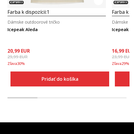
Farba k dispozícii:
1
Farba k di
Dámske outdoorové tričko
Dámske out
Icepeak Aleda
Icepeak D
20,99
EUR
16,99
EU
29,99
EUR
23,99
EUR
Zľava
30
%
Zľava
29
%
Pridať do košíka