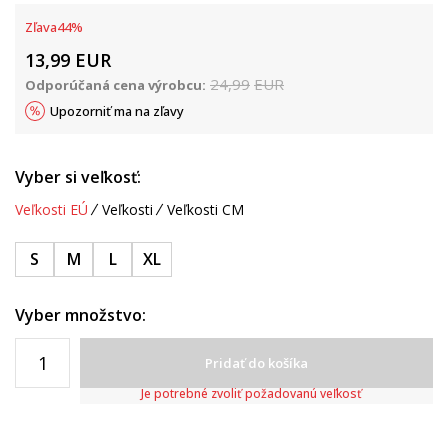
Zľava
44
%
13,99
EUR
24,99
EUR
Odporúčaná cena výrobcu:
Upozorniť ma na zľavy
Vyber si veľkosť:
Veľkosti EÚ
Veľkosti
Veľkosti CM
S
M
L
XL
Vyber množstvo:
Pridať do košíka
Je potrebné zvoliť požadovanú veľkosť