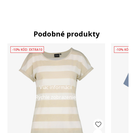
Podobné produkty
-10% KÓD: EXTRA10
-10% KÓD:
Viac informácií
Rýchle zobrazenie