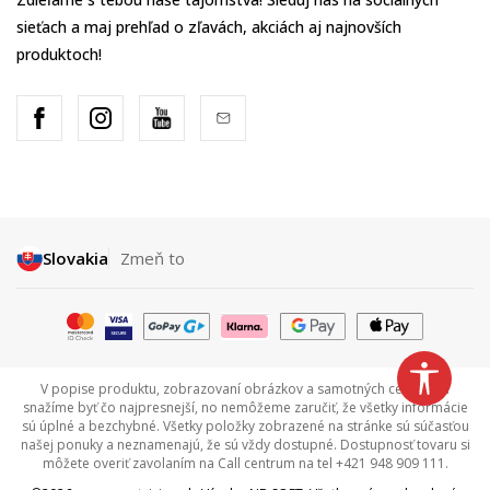
sieťach a maj prehľad o zľavách, akciách aj najnovších
produktoch!
Slovakia
Zmeň to
V popise produktu, zobrazovaní obrázkov a samotných cenách sa
snažíme byť čo najpresnejší, no nemôžeme zaručiť, že všetky informácie
sú úplné a bezchybné. Všetky položky zobrazené na stránke sú súčasťou
našej ponuky a neznamenajú, že sú vždy dostupné. Dostupnosť tovaru si
môžete overiť zavolaním na Call centrum na tel +421 948 909 111.