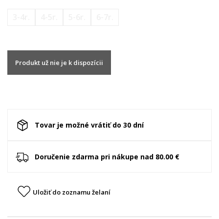
3-4r.
4-5r.
5-6r.
6-7r.
Produkt už nie je k dispozícii
Tovar je možné vrátiť do 30 dní
Doručenie zdarma pri nákupe nad 80.00 €
Uložiť do zoznamu želaní