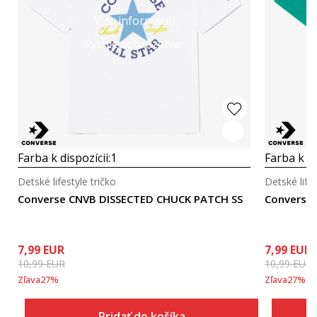
Viac informácií
Rýchle zobrazenie
Farba k dispozícii:
1
Farba k di
Detské lifestyle tričko
Detské lifes
Converse CNVB DISSECTED CHUCK PATCH SS
Converse
7,99
EUR
7,99
EUR
10,99
EUR
10,99
EUR
Zľava
27
%
Zľava
27
%
Pridať do košíka