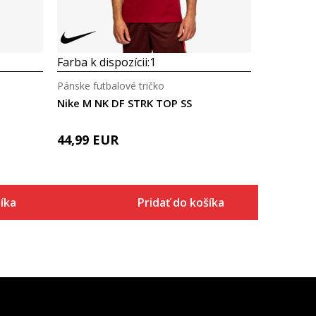
Farba k dispozícii:
1
Pánske futbalové tričko
Nike M NK DF STRK TOP SS
44,99
EUR
íka
Pridať do košíka