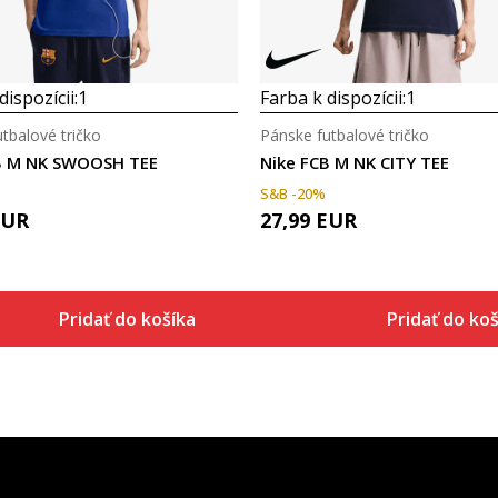
dispozícii:
1
Farba k dispozícii:
1
tbalové tričko
Pánske futbalové tričko
B M NK SWOOSH TEE
Nike FCB M NK CITY TEE
S&B -20%
EUR
27,99
EUR
Pridať do košíka
Pridať do koš