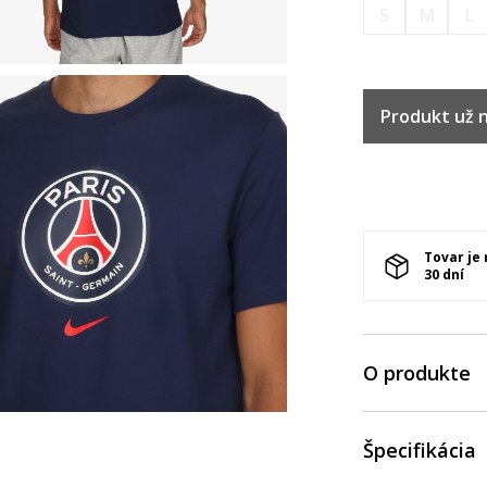
S
M
L
Produkt už ni
Tovar je
30 dní
O produkte
Špecifikácia