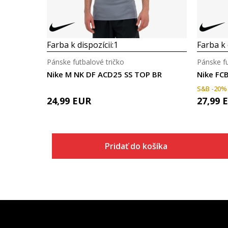
Farba k dispozícii:
1
Farba k 
Pánske futbalové tričko
Pánske fu
Nike M NK DF ACD25 SS TOP BR
Nike FC
S&B -20%
24,99
EUR
27,99
Pridať do košíka