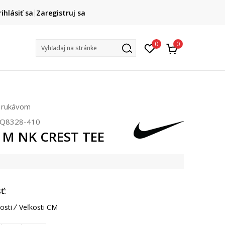
FINAL SALE AŽ -60 %
rihlásiť sa
Zaregistruj sa
+ extra zľava 10 % len do 9. 8.
na v
0
0
Vyhľadaj na stránke
m rukávom
Q8328-410
 M NK CREST TEE
ť:
osti
Veľkosti CM