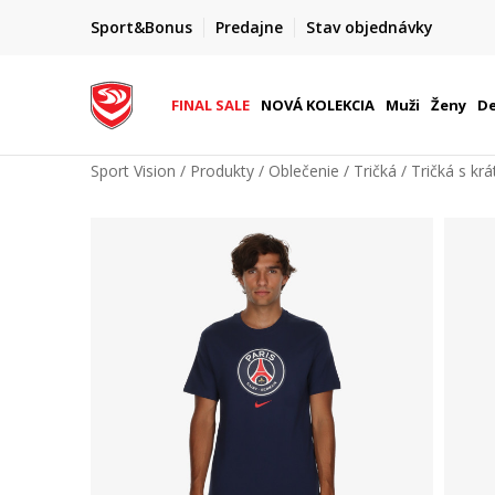
DOPRAVA ZADARMO
Sport&Bonus
Predajne
Stav objednávky
pri objednaní nad 80 €
(neplatí pre Click&Collect)
FINAL SALE
NOVÁ KOLEKCIA
Muži
Ženy
De
Sport Vision
Produkty
Oblečenie
Tričká
Tričká s k