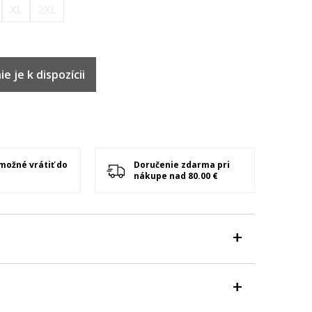
XL
2XL
e je k dispozícii
 možné vrátiť do
Doručenie zdarma pri
nákupe nad 80.00 €