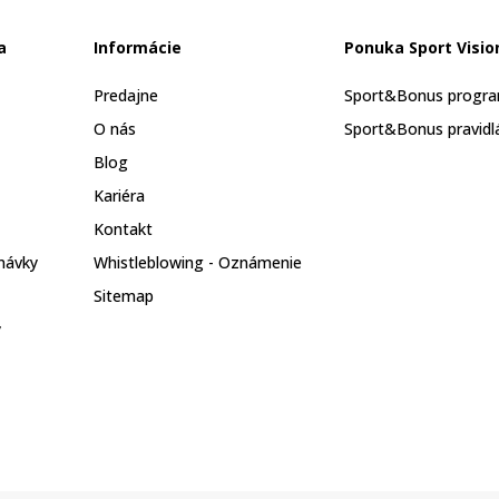
a
Informácie
Ponuka Sport Visio
Predajne
Sport&Bonus progr
O nás
Sport&Bonus pravidl
Blog
Kariéra
Kontakt
návky
Whistleblowing - Oznámenie
Sitemap
y