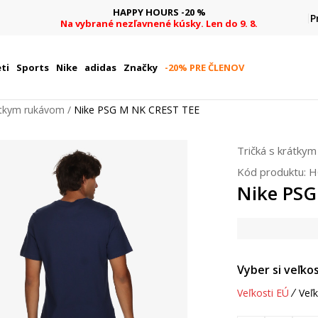
HAPPY HOURS -20 %
P
Na vybrané nezľavnené kúsky. Len do 9. 8.
ti
Sports
Nike
adidas
Značky
-20% PRE ČLENOV
rátkym rukávom
Nike PSG M NK CREST TEE
Tričká s krátky
Kód produktu:
H
Nike PSG
Vyber si veľkos
Veľkosti EÚ
Veľk