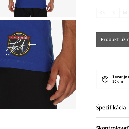
XS
S
M
Produkt už ni
Tovar je
30 dní
Špecifikácia
Skontrolovať