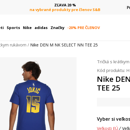
ZĽAVA 20 %
P
na vybrané produkty pre členov S&B
ti
Sports
Nike
adidas
Značky
-20% PRE ČLENOV
rátkym rukávom
Nike DEN M NK SELECT NN TEE 25
Tričká s krátky
Kód produktu:
H
Nike DE
TEE 25
Vyber si veľkos
Veľkosti EÚ
Veľk