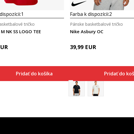
dispozícii:
1
Farba k dispozícii:
2
asketbalové tričko
Pánske basketbalové tričko
I M NK SS LOGO TEE
Nike Asbury OC
EUR
39,99
EUR
Pridať do košíka
Pridať do koš