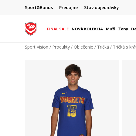
FINAL SALE AŽ -60 %
Sport&Bonus
Predajne
Stav objednávky
do 9. 8.
+ extra zľava 10 % len do 9. 8.
FINAL SALE
NOVÁ KOLEKCIA
Muži
Ženy
De
Sport Vision
Produkty
Oblečenie
Tričká
Tričká s k