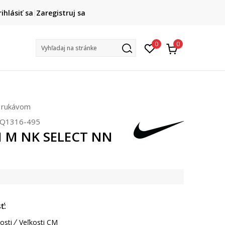
DOPRAVA ZADARMO
rihlásiť sa
Zaregistruj sa
pri objednaní nad 80 €
(neplatí pre Click&Collect)
Na vybr
0
0
Vyhľadaj na stránke
m rukávom
Q1316-495
N M NK SELECT NN
ť:
osti
Veľkosti CM