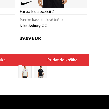
Farba k dispozícii:
2
Pánske basketbalové tričko
Nike Asbury OC
39,99
EUR
íka
Pridať do košíka