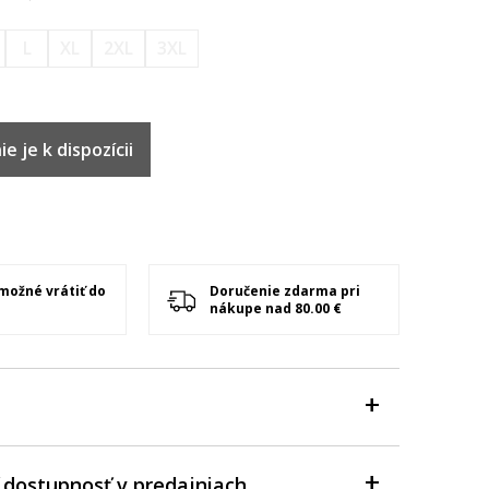
L
XL
2XL
3XL
e je k dispozícii
 možné vrátiť do
Doručenie zdarma pri
nákupe nad 80.00 €
 dostupnosť v predajniach