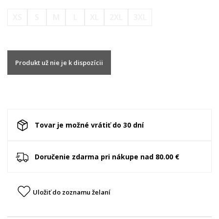
XS
S
M
L
XL
2XL
3XL
Produkt už nie je k dispozícii
Tovar je možné vrátiť do 30 dní
Doručenie zdarma pri nákupe nad 80.00 €
Uložiť do zoznamu želaní