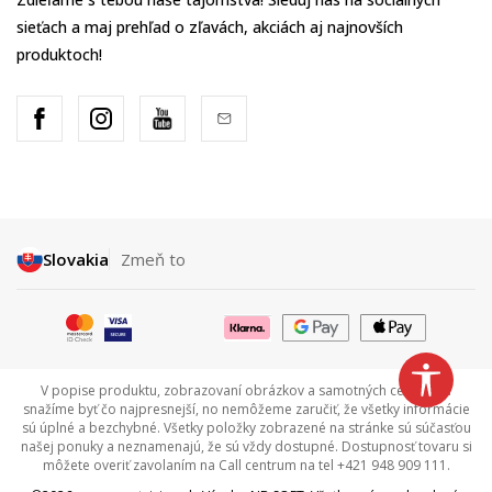
sieťach a maj prehľad o zľavách, akciách aj najnovších
produktoch!
Slovakia
Zmeň to
V popise produktu, zobrazovaní obrázkov a samotných cenách sa
snažíme byť čo najpresnejší, no nemôžeme zaručiť, že všetky informácie
sú úplné a bezchybné. Všetky položky zobrazené na stránke sú súčasťou
našej ponuky a neznamenajú, že sú vždy dostupné. Dostupnosť tovaru si
môžete overiť zavolaním na Call centrum na tel +421 948 909 111.