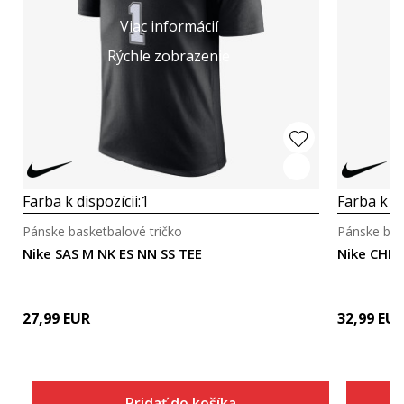
Viac informácií
Rýchle zobrazenie
Farba k dispozícii:
1
Farba k di
Pánske basketbalové tričko
Pánske bas
Nike SAS M NK ES NN SS TEE
Nike CHI 
27,99
EUR
32,99
EU
Pridať do košíka