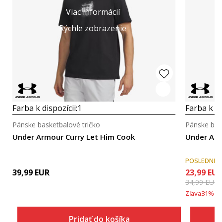
Viac informácií
Rýchle zobrazenie
Farba k dispozícii:
1
Farba k di
Pánske basketbalové tričko
Pánske bas
Under Armour Curry Let Him Cook
Under Arm
POSLEDNÉ 
39,99
EUR
23,99
EU
34,99
EUR
Zľava
31
%
Pridať do košíka