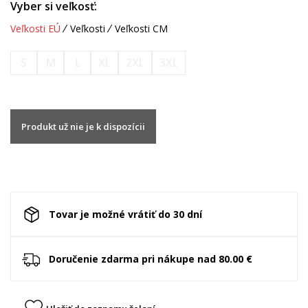
Vyber si veľkosť:
Veľkosti EÚ
Veľkosti
Veľkosti CM
S
M
L
XL
2XL
3XL
Produkt už nie je k dispozícii
Tovar je možné vrátiť do 30 dní
Doručenie zdarma pri nákupe nad 80.00 €