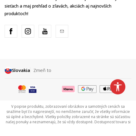
sieťach a maj prehľad o zľavách, akciách aj najnovších
produktoch!
Slovakia
Zmeň to
V popise produktu, zobrazovaní obrázkov a samotných cenách sa
snažíme byť čo najpresnejší, no nemôžeme zaručiť, že všetky informácie
sú úplné a bezchybné. Všetky položky zobrazené na stránke sú súčasťou
našej ponuky a neznamenajú, že sú vždy dostupné. Dostupnosť tovaru si
môžete overiť zavolaním na Call centrum na tel +421 948 909 111.
©2026
www.sportvision.sk
, Výroba
NB SOFT
. Všetky práva vyhradené.