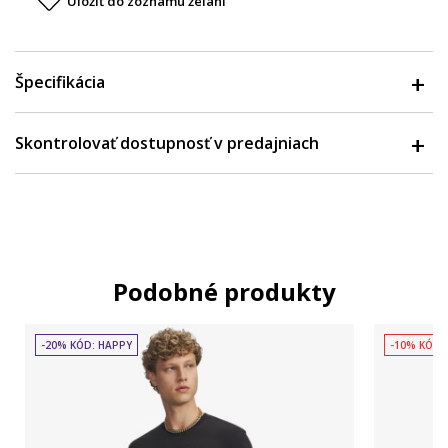
Uložiť do zoznamu želaní
Špecifikácia
Skontrolovať dostupnosť v predajniach
Podobné produkty
-20% KÓD: HAPPY
-10% KÓD: