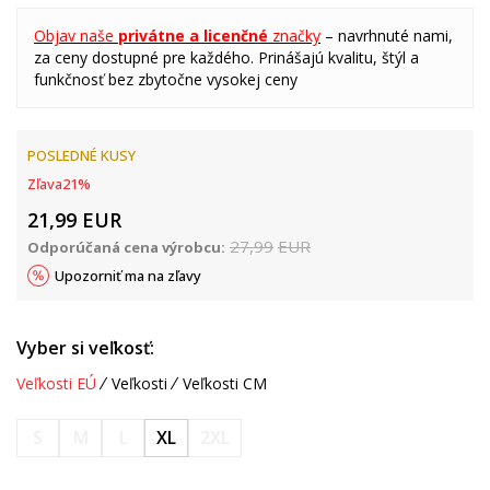
Objav naše
privátne a licenčné
značky
– navrhnuté nami,
za ceny dostupné pre každého. Prinášajú kvalitu, štýl a
funkčnosť bez zbytočne vysokej ceny
POSLEDNÉ KUSY
Zľava
21
%
21,99
EUR
27,99
EUR
Odporúčaná cena výrobcu:
Upozorniť ma na zľavy
Vyber si veľkosť:
Veľkosti EÚ
Veľkosti
Veľkosti CM
S
M
L
XL
2XL