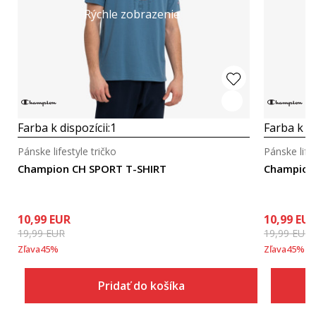
Rýchle zobrazenie
Farba k dispozícii:
1
Farba k di
Pánske lifestyle tričko
Pánske lifes
Champion CH SPORT T-SHIRT
Champion
10,99
EUR
10,99
EU
19,99
EUR
19,99
EUR
Zľava
45
%
Zľava
45
%
Pridať do košíka