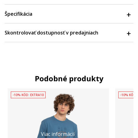
Špecifikácia
Skontrolovať dostupnosť v predajniach
Podobné produkty
-10% KÓD: EXTRA10
-10% KÓD:
Viac informácií