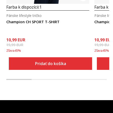
Farba k dispozícii:
1
Farba k di
Pánske lifestyle tričko
Pánske lifes
Champion CH SPORT T-SHIRT
Champion
10,99
EUR
10,99
EU
19,99
EUR
19,99
EUR
Zľava
45
%
Zľava
45
%
Pridať do košíka