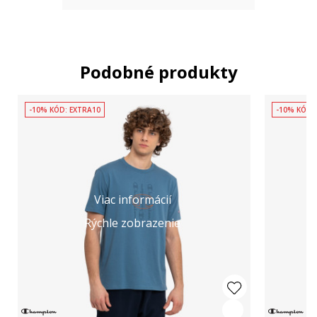
Podobné produkty
-10% KÓD: EXTRA10
-10% KÓD:
Viac informácií
Rýchle zobrazenie