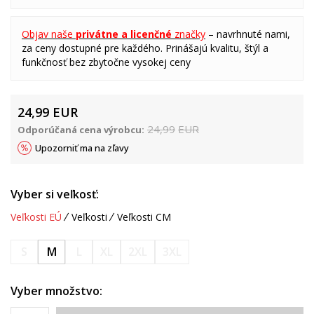
Objav naše
privátne a licenčné
značky
– navrhnuté nami,
za ceny dostupné pre každého. Prinášajú kvalitu, štýl a
funkčnosť bez zbytočne vysokej ceny
24,99
EUR
24,99
EUR
Odporúčaná cena výrobcu:
Upozorniť ma na zľavy
Vyber si veľkosť:
Veľkosti EÚ
Veľkosti
Veľkosti CM
S
M
L
XL
2XL
3XL
Vyber množstvo: