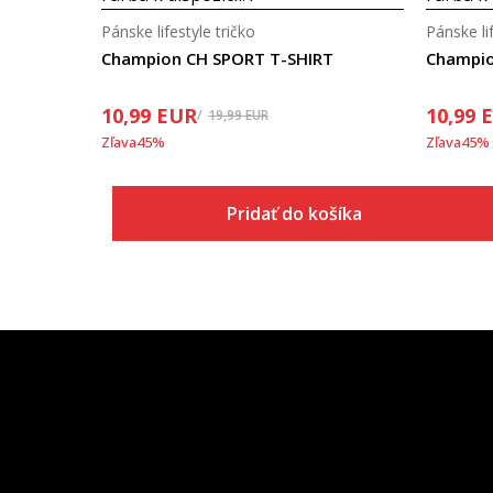
Pánske lifestyle tričko
Pánske lif
Champion CH SPORT T-SHIRT
Champio
10,99
EUR
10,99
19,99
EUR
Zľava
45
%
Zľava
45
%
Pridať do košíka