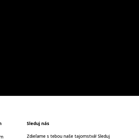
n
Sleduj nás
Zdieľame s tebou naše tajomstvá! Sleduj
am