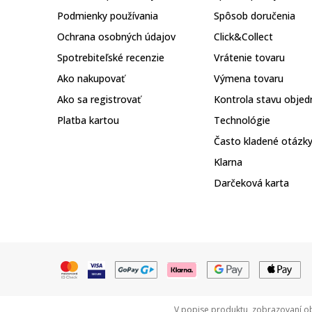
Podmienky používania
Spôsob doručenia
Ochrana osobných údajov
Click&Collect
Spotrebiteľské recenzie
Vrátenie tovaru
Ako nakupovať
Výmena tovaru
Ako sa registrovať
Kontrola stavu objed
Platba kartou
Technológie
Často kladené otázk
Klarna
Darčeková karta
V popise produktu, zobrazovaní ob