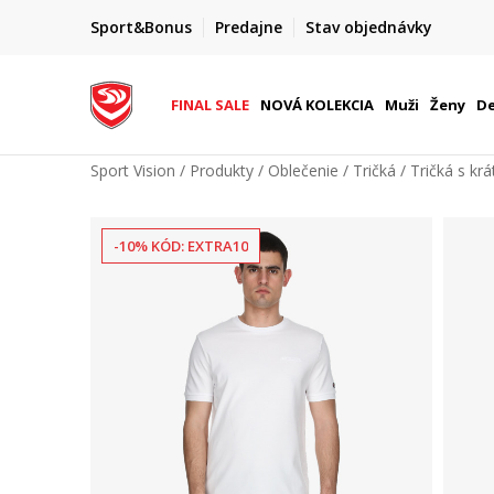
FINAL SALE AŽ -60 %
Sport&Bonus
Predajne
Stav objednávky
do 9. 8.
+ extra zľava 10 % len do 9. 8.
FINAL SALE
NOVÁ KOLEKCIA
Muži
Ženy
De
Sport Vision
Produkty
Oblečenie
Tričká
Tričká s k
-10% KÓD: EXTRA10