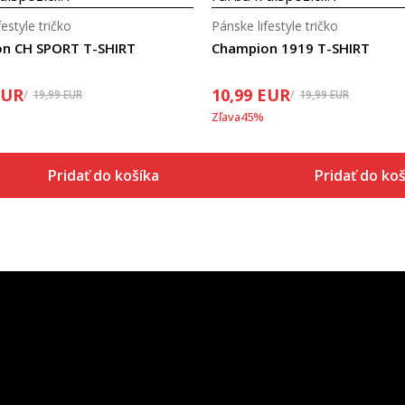
estyle tričko
Pánske lifestyle tričko
n CH SPORT T-SHIRT
Champion 1919 T-SHIRT
EUR
10,99
EUR
19,99
EUR
19,99
EUR
Zľava
45
%
Pridať do košíka
Pridať do koš