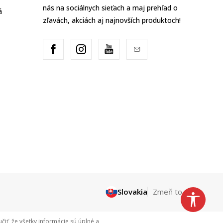
nás na sociálnych sieťach a maj prehľad o
á
zľavách, akciách aj najnovších produktoch!
Slovakia
Zmeň to
ť, že všetky informácie sú úplné a