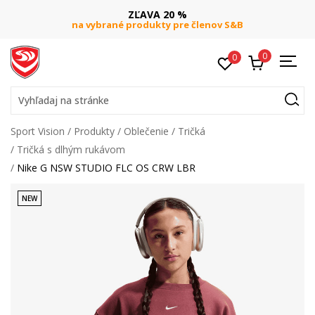
ZĽAVA 20 %
na vybrané produkty pre členov S&B
0
0
Vyhľadaj na stránke
Sport Vision
Produkty
Oblečenie
Tričká
Tričká s dlhým rukávom
Nike G NSW STUDIO FLC OS CRW LBR
NEW