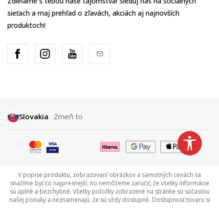
Zdieľame s tebou naše tajomstvá! Sleduj nás na sociálnych
sieťach a maj prehľad o zľavách, akciách aj najnovších
produktoch!
Slovakia
Zmeň to
V popise produktu, zobrazovaní obrázkov a samotných cenách sa
snažíme byť čo najpresnejší, no nemôžeme zaručiť, že všetky informácie
sú úplné a bezchybné. Všetky položky zobrazené na stránke sú súčasťou
našej ponuky a neznamenajú, že sú vždy dostupné. Dostupnosť tovaru si
môžete overiť zavolaním na Call centrum na tel +421 948 909 111.