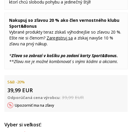
ktorí chcú slobodu pohybu a jedinečný štýl!
Nakupuj so zľavou 20 % ako člen vernostného klubu
Sport&Bonus
Vybrané produkty teraz získaš výhodnejšie so zľavou 20 %.
Ešte nie si členom?
Zaregistruj sa
a získaj navyše 10 %
zľavu na prvý nákup.
*
Zľava sa zobrazí v košíku po zadaní karty Sport&Bonus.
**Zľavu nie je možné kombinovať s inými kódmi a akciami.
S&B -20%
39,99
EUR
39,99
EUR
Odporúčaná cena výrobcu:
Upozorniť ma na zľavy
Vyber si veľkosť: