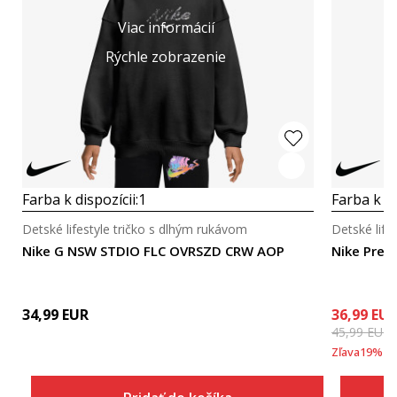
Viac informácií
Rýchle zobrazenie
Farba k dispozícii:
1
Farba k di
Detské lifestyle tričko s dlhým rukávom
Detské life
Nike G NSW STDIO FLC OVRSZD CRW AOP
Nike Pre
34,99
EUR
36,99
EU
45,99
EUR
Zľava
19
%