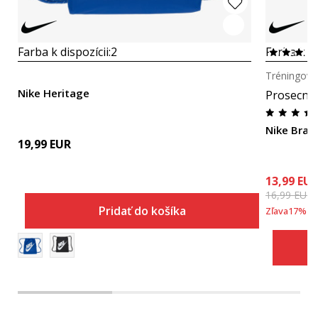
Farba k dispozícii:
2
Farba k di
Tréningová
Nike Heritage
Prosecna
Nike Brasi
19,99
EUR
13,99
EU
16,99
EUR
Pridať do košíka
Zľava
17
%