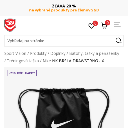
ZĽAVA 20 %
na vybrané produkty pre členov S&B
0
0
Vyhľadaj na stránke
Sport Vision
Produkty
Doplnky
Batohy, tašky a peňaženky
Tréningová taška
Nike NK BRSLA DRAWSTRNG - X
-20% KÓD: HAPPY