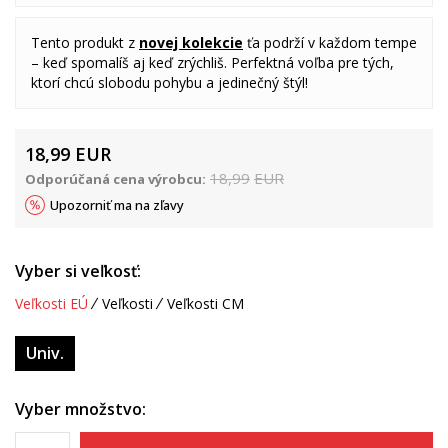
Tento produkt z
novej kolekcie
ťa podrží v každom tempe
– keď spomalíš aj keď zrýchliš. Perfektná voľba pre tých,
ktorí chcú slobodu pohybu a jedinečný štýl!
18,99
EUR
18,99
EUR
Odporúčaná cena výrobcu:
Upozorniť ma na zľavy
Vyber si veľkosť:
Veľkosti EÚ
Veľkosti
Veľkosti CM
Univ.
Vyber množstvo: