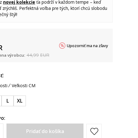
 z
novej kolekcie
ťa podrží v každom tempe – keď
 zrýchliš. Perfektná voľba pre tých, ktorí chcú slobodu
čný štýl!
Upozorniť ma na zľavy
R
44,99
EUR
na výrobcu:
ť:
osti
Veľkosti CM
L
XL
o:
Pridať do košíka