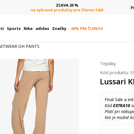
ZĽAVA 20 %
P
na vybrané produkty pre členov S&B
ti
Sports
Nike
adidas
Značky
-20% PRE ČLENOV
KNITWEAR OH PANTS
Tepláky
Kód produktu:
S
Lussari
Final Sale a ext
Kód
EXTRA10
sa
Platí pri nákup
Nie je možné k