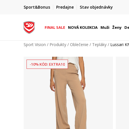
FINAL SALE AŽ -60 %
Sport&Bonus
Predajne
Stav objednávky
do 9. 8.
+ extra zľava 10 % len do 9. 8.
FINAL SALE
NOVÁ KOLEKCIA
Muži
Ženy
De
Sport Vision
Produkty
Oblečenie
Tepláky
Lussari 
-10% KÓD: EXTRA10