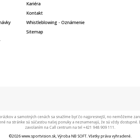
Kariéra
Kontakt
návky
Whistleblowing - Oznámenie
Sitemap
y
rázkov a samotných cenách sa snažíme byť čo najpresnejší, no nemôžeme zaruči
né na stránke sú súčasťou našej ponuky a neznamenajú, že sú vždy dostupné. 
zavolaním na Call centrum na tel +421 948 909 111.
©2026
www.sportvision.sk
, Výroba
NB SOFT
. Všetky práva vyhradené.