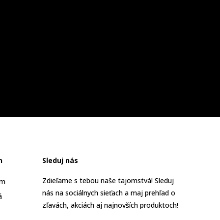
n
Sleduj nás
Zdieľame s tebou naše tajomstvá! Sleduj
am
nás na sociálnych sieťach a maj prehľad o
á
zľavách, akciách aj najnovších produktoch!