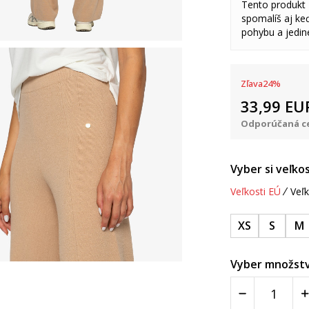
Tento produkt
spomalíš aj keď
pohybu a jedine
Zľava
24
%
33,99
EU
Odporúčaná ce
Vyber si veľkos
Veľkosti EÚ
Veľk
XS
S
M
Vyber množstv