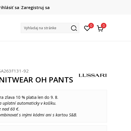
DOPRAVA ZADARMO
rihlásiť sa
Zaregistruj sa
pri objednaní nad 80 €
(neplatí pre Click&Collect)
Na vybr
0
0
Vyhľadaj na stránke
SA263F131-92
 KNITWEAR OH PANTS
ra zľava 10 % platia len do 9. 8.
 uplatní automaticky v košíku.
e nad 60 €.
ombinovať s inými kódmi ani s kartou S&B.