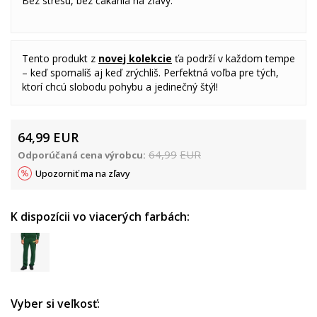
Bez stresu, bez čakania na zľavy.
Tento produkt z
novej kolekcie
ťa podrží v každom tempe
– keď spomalíš aj keď zrýchliš. Perfektná voľba pre tých,
ktorí chcú slobodu pohybu a jedinečný štýl!
64,99
EUR
64,99
EUR
Odporúčaná cena výrobcu:
Upozorniť ma na zľavy
K dispozícii vo viacerých farbách:
Vyber si veľkosť: