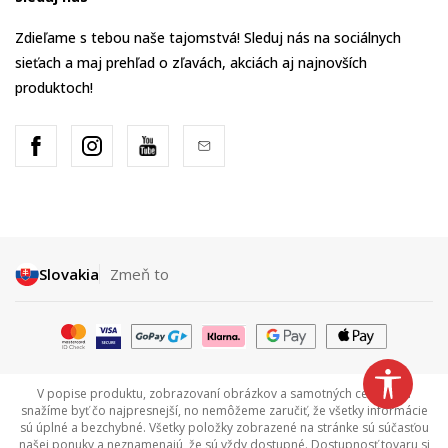
Zdieľame s tebou naše tajomstvá! Sleduj nás na sociálnych
sieťach a maj prehľad o zľavách, akciách aj najnovších
produktoch!
Slovakia
Zmeň to
V popise produktu, zobrazovaní obrázkov a samotných cenách sa
snažíme byť čo najpresnejší, no nemôžeme zaručiť, že všetky informácie
sú úplné a bezchybné. Všetky položky zobrazené na stránke sú súčasťou
našej ponuky a neznamenajú, že sú vždy dostupné. Dostupnosť tovaru si