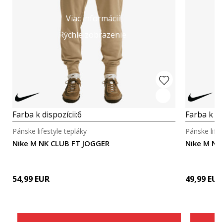
Viac informácií
Rýchle zobrazenie
Farba k dispozícii:
6
Farba k di
Pánske lifestyle tepláky
Pánske life
Nike M NK CLUB FT JOGGER
Nike M NK
54,99
EUR
49,99
EU