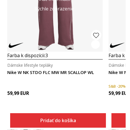
Rýchle zobrazenie
Farba k dispozícii:
3
Farba k di
Dámske lifestyle tepláky
Dámske life
Nike W NK STDO FLC MW MR SCALLOP WL
Nike W N
S&B -20%
59,99
EUR
59,99
EU
Pridať do košíka