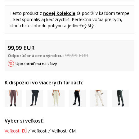
Tento produkt z
novej kolekcie
ťa podrží v každom tempe
– keď spomalíš aj keď zrýchliš. Perfektná voľba pre tých,
ktorí chcú slobodu pohybu a jedinečný štýl!
99,99
EUR
99,99
EUR
Odporúčaná cena výrobcu:
Upozorniť ma na zľavy
K dispozícii vo viacerých farbách:
Vyber si veľkosť:
Veľkosti EÚ
Veľkosti
Veľkosti CM