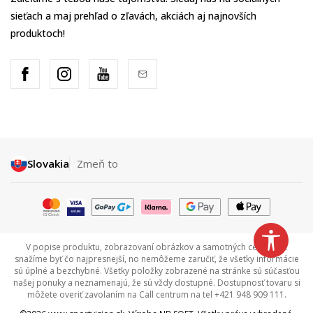
sieťach a maj prehľad o zľavách, akciách aj najnovších
produktoch!
Slovakia
Zmeň to
V popise produktu, zobrazovaní obrázkov a samotných cenách sa
snažíme byť čo najpresnejší, no nemôžeme zaručiť, že všetky informácie
sú úplné a bezchybné. Všetky položky zobrazené na stránke sú súčasťou
našej ponuky a neznamenajú, že sú vždy dostupné. Dostupnosť tovaru si
môžete overiť zavolaním na Call centrum na tel +421 948 909 111.