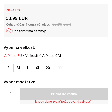
Zľava
37
%
53,99
EUR
85,99
EUR
Odporúčaná cena výrobcu:
Upozorniť ma na zľavy
Vyber si veľkosť:
Veľkosti EÚ
Veľkosti
Veľkosti CM
S
M
L
XL
2XL
3XL
Vyber množstvo:
Pridať do košíka
Je potrebné zvoliť požadovanú veľkosť