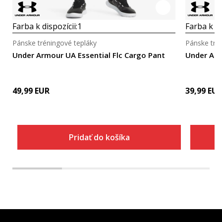
Farba k dispozícii:
1
Farba k di
Pánske tréningové tepláky
Pánske tré
Under Armour UA Essential Flc Cargo Pant
Under Arm
49,99
EUR
39,99
EU
Pridať do košíka