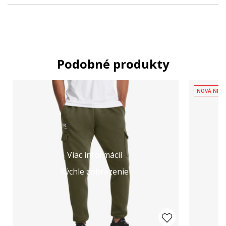
Podobné produkty
NOVÁ NIŽŠ
Viac informácií
Rýchle zobrazenie