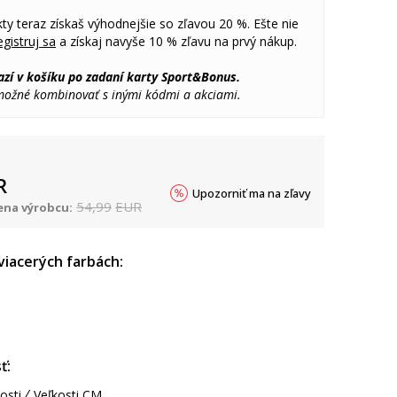
ty teraz získaš výhodnejšie so zľavou 20 %. Ešte nie
gistruj sa
a získaj navyše 10 % zľavu na prvý nákup.
azí v košíku po zadaní karty Sport&Bonus.
 možné kombinovať s inými kódmi a akciami.
R
Upozorniť ma na zľavy
54,99
EUR
na výrobcu:
 viacerých farbách:
ť:
osti
Veľkosti CM