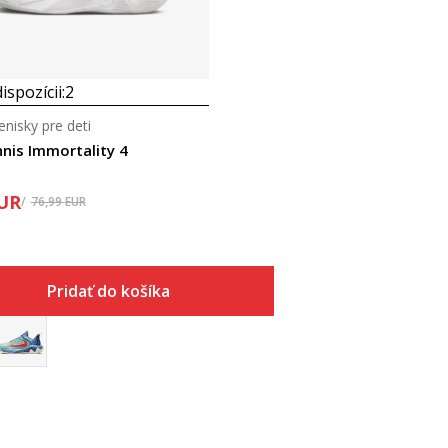
ispozícii:
2
nisky pre deti
nnis Immortality 4
UR
76,99
EUR
Pridať do košíka