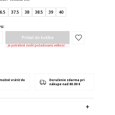
6.5
37.5
38
38.5
39
40
o:
Pridať do košíka
Je potrebné zvoliť požadovanú veľkosť
 možné vrátiť do
Doručenie zdarma pri
nákupe nad 80.00 €