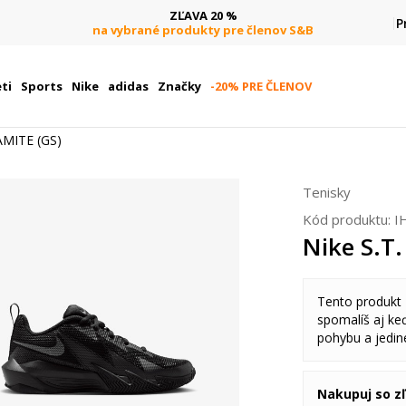
DOPRAVA ZADARMO
P
pri objednaní nad 80 €
(neplatí pre Click&Collect)
ti
Sports
Nike
adidas
Značky
-20% PRE ČLENOV
AMITE (GS)
Tenisky
Kód produktu:
I
Nike S.T
Tento produkt
spomalíš aj keď
pohybu a jedine
Nakupuj so z