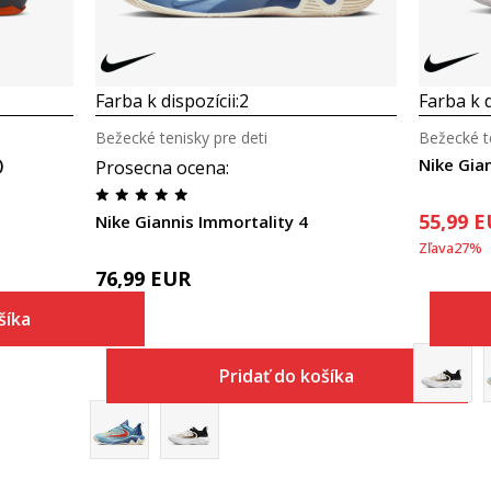
Farba k dispozícii:
2
Farba k d
Bežecké tenisky pre deti
Bežecké te
)
Nike Gia
Prosecna ocena
:
55,99
E
Nike Giannis Immortality 4
Zľava
27
%
76,99
EUR
šíka
Pridať do košíka