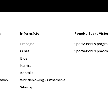
a
Informácie
Ponuka Sport Visio
Predajne
Sport&Bonus progr
O nás
Sport&Bonus pravidl
Blog
Kariéra
Kontakt
návky
Whistleblowing - Oznámenie
Sitemap
y