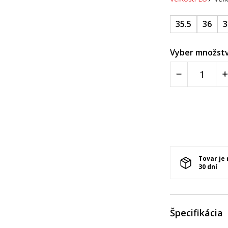
35.5
36
3
Vyber množstv
Tovar je
30 dní
Špecifikácia