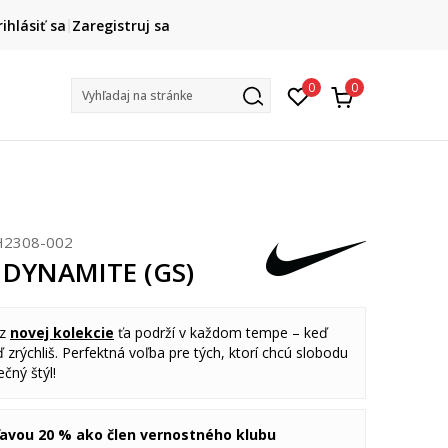
HAPPY HOURS -20 %
rihlásiť sa
Zaregistruj sa
Na vybrané nezľavnené kúsky. Len do 9. 8.
+
0
0
Vyhľadaj na stránke
H2308-002
. DYNAMITE (GS)
 z
novej kolekcie
ťa podrží v každom tempe – keď
 zrýchliš. Perfektná voľba pre tých, ktorí chcú slobodu
čný štýl!
ľavou 20 % ako člen vernostného klubu