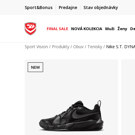
ZĽAVA 20 %
Sport&Bonus
Predajne
Stav objednávky
8.
na vybrané produkty pre členov S&B
FINAL SALE
NOVÁ KOLEKCIA
Muži
Ženy
De
Sport Vision
Produkty
Obuv
Tenisky
Nike S.T. DYN
NEW