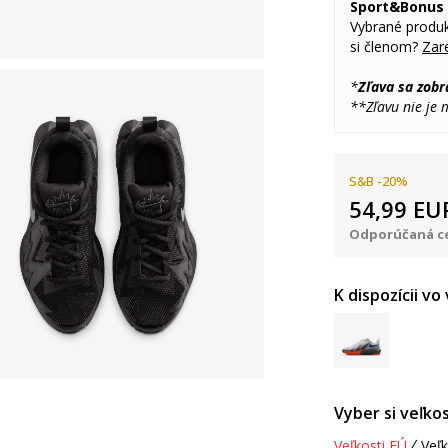
Sport&Bonus
Vybrané produk
si členom?
Zare
*
Zľava sa zobr
**Zľavu nie je
S&B -20%
54,99
EU
Odporúčaná ce
K dispozícii vo
Vyber si veľkos
Veľkosti EÚ
Veľk