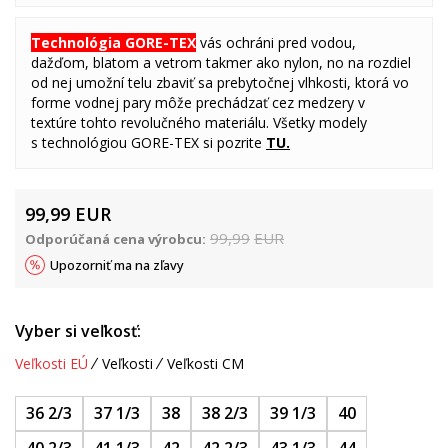
Technológia GORE-TEX
vás ochráni pred vodou,
dažďom, blatom a vetrom takmer ako nylon, no na rozdiel
od nej umožní telu zbaviť sa prebytočnej vlhkosti, ktorá vo
forme vodnej pary môže prechádzať cez medzery v
textúre tohto revolučného materiálu. Všetky modely
s
technológiou
GORE-TEX si pozrite
TU
.
99,99
EUR
99,99
EUR
Odporúčaná cena výrobcu:
Upozorniť ma na zľavy
Vyber si veľkosť:
Veľkosti EÚ
Veľkosti
Veľkosti CM
36 2/3
37 1/3
38
38 2/3
39 1/3
40