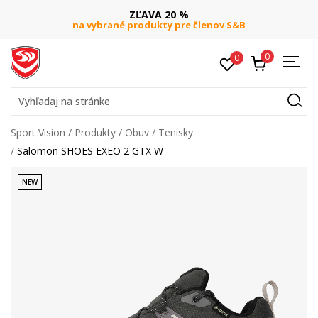
ZĽAVA 20 %
na vybrané produkty pre členov S&B
0
0
Vyhľadaj na stránke
Sport Vision
Produkty
Obuv
Tenisky
Salomon SHOES EXEO 2 GTX W
NEW