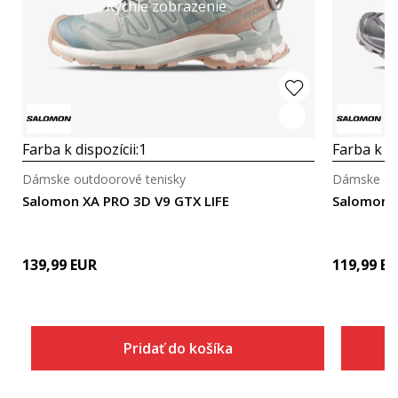
Rýchle zobrazenie
Farba k dispozícii:
1
Farba k di
Dámske outdoorové tenisky
Dámske out
Salomon XA PRO 3D V9 GTX LIFE
Salomon 
139,99
EUR
119,99
EU
Pridať do košíka